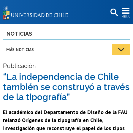
EXTENSIÓN
MENÚ
BIBLIOTECAS
LA UNIVERSIDAD
NOTICIAS
Postulantes
MÁS NOTICIAS
Estudiantes
Publicación
Académicas/os
“La independencia de Chile
Funcionarias/os
también se construyó a través
Egresadas/os
de la tipografía”
El académico del Departamento de Diseño de la FAU
relanzó Orígenes de la tipografía en Chile,
investigación que reconstruye el papel de los tipos