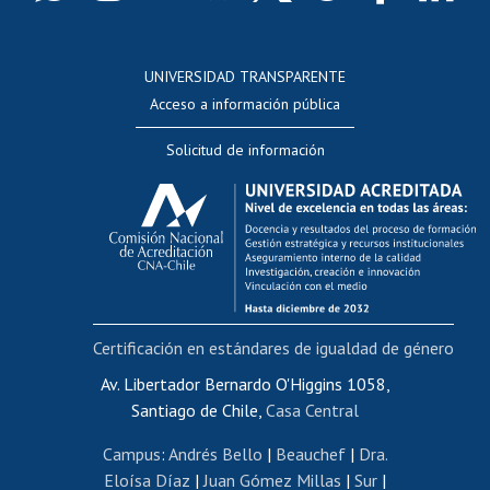
Postulación a concursos internos de investigación
Consulta a bases de datos
UNIVERSIDAD TRANSPARENTE
Perfeccionamiento
Acceso a información pública
Editar Portafolio Académico
Solicitud de información
Evaluación docente
Calificación académica
Postulación al AUCAI
Funcionarias/os
Cursos internos de capacitación
Bienestar del personal
Certificación en estándares de igualdad de género
Portal de movilidad interna
Certificado de renta
Av. Libertador Bernardo O'Higgins 1058,
Santiago de Chile,
Casa Central
Certificado de renta honorarios
Gestión de correo uchile
Campus
:
Andrés Bello
|
Beauchef
|
Dra.
Editar páginas blancas
Eloísa Díaz
|
Juan Gómez Millas
|
Sur
|