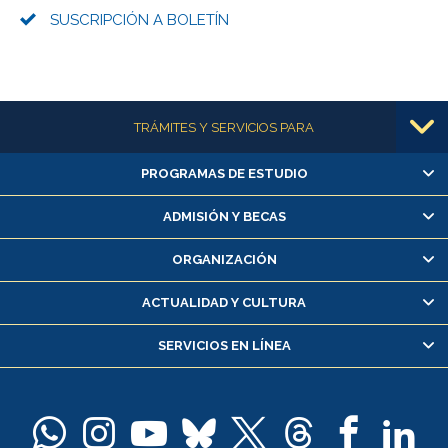
SUSCRIPCIÓN A BOLETÍN
Más información
TRÁMITES Y SERVICIOS PARA
PROGRAMAS DE ESTUDIO
Alumnas/os y exalumnas/os
Matrícula en línea
ADMISIÓN Y BECAS
Inscripción y cambio de asignaturas
ORGANIZACIÓN
Consulta y certificado de notas
Certificado de alumno regular
ACTUALIDAD Y CULTURA
Servicio médico y dental
SERVICIOS EN LÍNEA
Pago de arancel y crédito alumnos
Pago de arancel y crédito exalumnos
Certificado de títulos y grados
Docentes