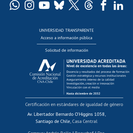
Docentes
Postulación a concursos internos de investigación
Consulta a bases de datos
UNIVERSIDAD TRANSPARENTE
Perfeccionamiento
Acceso a información pública
Editar Portafolio Académico
Solicitud de información
Evaluación docente
Calificación académica
Postulación al AUCAI
Funcionarias/os
Cursos internos de capacitación
Bienestar del personal
Certificación en estándares de igualdad de género
Portal de movilidad interna
Certificado de renta
Av. Libertador Bernardo O'Higgins 1058,
Santiago de Chile,
Casa Central
Certificado de renta honorarios
Gestión de correo uchile
Campus
:
Andrés Bello
|
Beauchef
|
Dra.