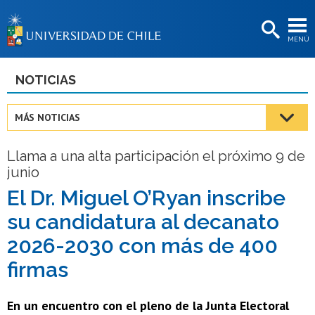
EXTENSIÓN
MENÚ
BIBLIOTECAS
LA UNIVERSIDAD
NOTICIAS
Postulantes
MÁS NOTICIAS
Estudiantes
Llama a una alta participación el próximo 9 de
Académicas/os
junio
Funcionarias/os
El Dr. Miguel O’Ryan inscribe
su candidatura al decanato
Egresadas/os
2026-2030 con más de 400
firmas
En un encuentro con el pleno de la Junta Electoral