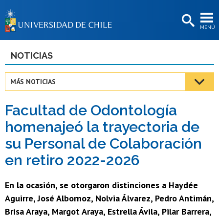
EXTENSIÓN
MENÚ
BIBLIOTECAS
LA UNIVERSIDAD
NOTICIAS
Postulantes
MÁS NOTICIAS
Estudiantes
Facultad de Odontología
Académicas/os
homenajeó la trayectoria de
Funcionarias/os
su Personal de Colaboración
Egresadas/os
en retiro 2022-2026
En la ocasión, se otorgaron distinciones a Haydée
Aguirre, José Albornoz, Nolvia Álvarez, Pedro Antimán,
Brisa Araya, Margot Araya, Estrella Ávila, Pilar Barrera,