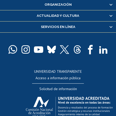
ORGANIZACIÓN
Consulta y certificado de notas
Certificado de alumno regular
ACTUALIDAD Y CULTURA
Servicio médico y dental
SERVICIOS EN LÍNEA
Pago de arancel y crédito alumnos
Pago de arancel y crédito exalumnos
Certificado de títulos y grados
Docentes
Postulación a concursos internos de investigación
Consulta a bases de datos
UNIVERSIDAD TRANSPARENTE
Perfeccionamiento
Acceso a información pública
Editar Portafolio Académico
Solicitud de información
Evaluación docente
Calificación académica
Postulación al AUCAI
Funcionarias/os