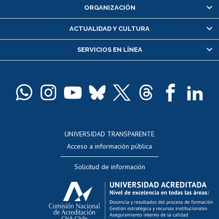
ORGANIZACIÓN
Consulta y certificado de notas
Certificado de alumno regular
ACTUALIDAD Y CULTURA
Servicio médico y dental
SERVICIOS EN LÍNEA
Pago de arancel y crédito alumnos
Pago de arancel y crédito exalumnos
Certificado de títulos y grados
Docentes
Postulación a concursos internos de investigación
Consulta a bases de datos
UNIVERSIDAD TRANSPARENTE
Perfeccionamiento
Acceso a información pública
Editar Portafolio Académico
Solicitud de información
Evaluación docente
Calificación académica
Postulación al AUCAI
Funcionarias/os