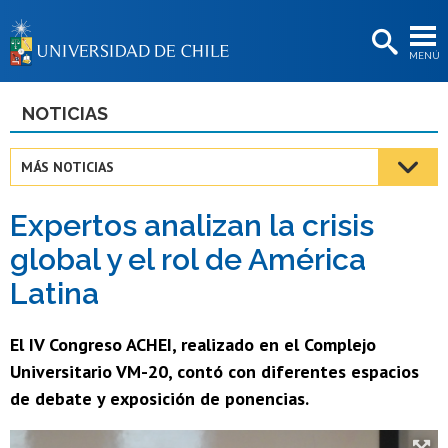
EXTENSIÓN
MENÚ
BIBLIOTECAS
LA UNIVERSIDAD
NOTICIAS
Postulantes
MÁS NOTICIAS
Estudiantes
Expertos analizan la crisis
Académicas/os
global y el rol de América
Funcionarias/os
Latina
Egresadas/os
El IV Congreso ACHEI, realizado en el Complejo
Universitario VM-20, contó con diferentes espacios
de debate y exposición de ponencias.