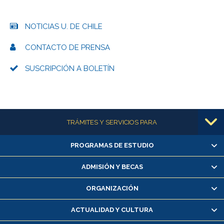
NOTICIAS U. DE CHILE
CONTACTO DE PRENSA
SUSCRIPCIÓN A BOLETÍN
Más información
TRÁMITES Y SERVICIOS PARA
PROGRAMAS DE ESTUDIO
Alumnas/os y exalumnas/os
Matrícula en línea
ADMISIÓN Y BECAS
Inscripción y cambio de asignaturas
ORGANIZACIÓN
Consulta y certificado de notas
Certificado de alumno regular
ACTUALIDAD Y CULTURA
Servicio médico y dental