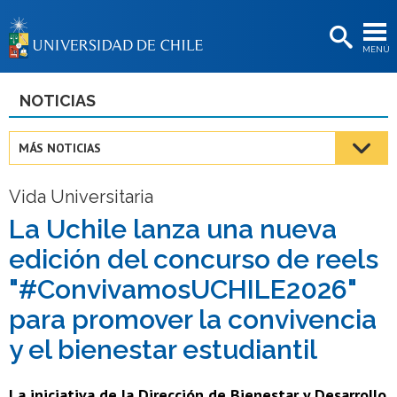
EXTENSIÓN
MENÚ
BIBLIOTECAS
LA UNIVERSIDAD
NOTICIAS
Postulantes
MÁS NOTICIAS
Estudiantes
Vida Universitaria
Académicas/os
La Uchile lanza una nueva
Funcionarias/os
edición del concurso de reels
Egresadas/os
"#ConvivamosUCHILE2026"
para promover la convivencia
y el bienestar estudiantil
La iniciativa de la Dirección de Bienestar y Desarrollo