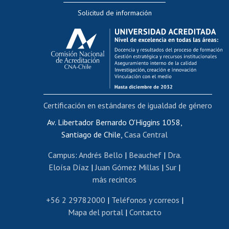
Solicitud de información
Evaluación docente
Calificación académica
Postulación al AUCAI
Funcionarias/os
Cursos internos de capacitación
Bienestar del personal
Certificación en estándares de igualdad de género
Portal de movilidad interna
Certificado de renta
Av. Libertador Bernardo O'Higgins 1058,
Santiago de Chile,
Casa Central
Certificado de renta honorarios
Gestión de correo uchile
Campus
:
Andrés Bello
|
Beauchef
|
Dra.
Editar páginas blancas
Eloísa Díaz
|
Juan Gómez Millas
|
Sur
|
más recintos
Extranjeras/os
Revalidación y reconocimiento de títulos
+56 2 29782000
|
Teléfonos y correos
|
Mapa del portal
|
Contacto
Postulación al Programa de Movilidad Estudiantil
Inscripción de asignaturas