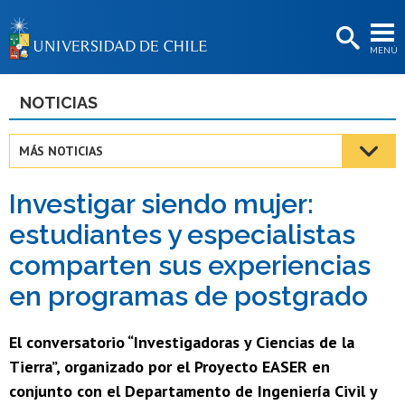
EXTENSIÓN
MENÚ
BIBLIOTECAS
LA UNIVERSIDAD
NOTICIAS
Postulantes
MÁS NOTICIAS
Estudiantes
Investigar siendo mujer:
Académicas/os
estudiantes y especialistas
Funcionarias/os
comparten sus experiencias
Egresadas/os
en programas de postgrado
El conversatorio “Investigadoras y Ciencias de la
Tierra”, organizado por el Proyecto EASER en
conjunto con el Departamento de Ingeniería Civil y