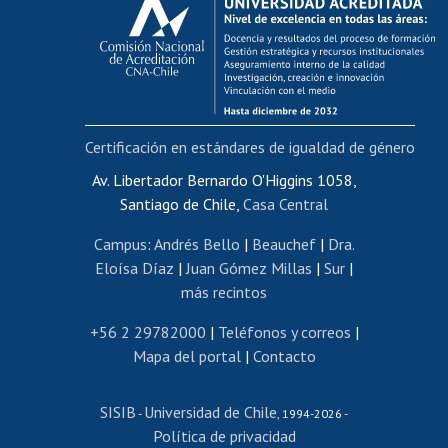
Postulación al AUCAI
Funcionarias/os
Cursos internos de capacitación
Bienestar del personal
Certificación en estándares de igualdad de género
Portal de movilidad interna
Certificado de renta
Av. Libertador Bernardo O'Higgins 1058,
Santiago de Chile,
Casa Central
Certificado de renta honorarios
Gestión de correo uchile
Campus
:
Andrés Bello
|
Beauchef
|
Dra.
Editar páginas blancas
Eloísa Díaz
|
Juan Gómez Millas
|
Sur
|
más recintos
Extranjeras/os
Revalidación y reconocimiento de títulos
+56 2 29782000
|
Teléfonos y correos
|
Mapa del portal
|
Contacto
Postulación al Programa de Movilidad Estudiantil
Inscripción de asignaturas
SISIB
Universidad de Chile
Cursos de español
-
, 1994-2026 -
Política de privacidad