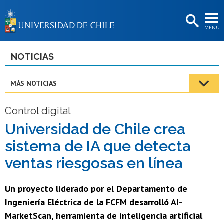
EXTENSIÓN
MENÚ
BIBLIOTECAS
LA UNIVERSIDAD
NOTICIAS
Postulantes
MÁS NOTICIAS
Estudiantes
Control digital
Académicas/os
Universidad de Chile crea
Funcionarias/os
sistema de IA que detecta
Egresadas/os
ventas riesgosas en línea
Un proyecto liderado por el Departamento de
Ingeniería Eléctrica de la FCFM desarrolló AI-
MarketScan, herramienta de inteligencia artificial