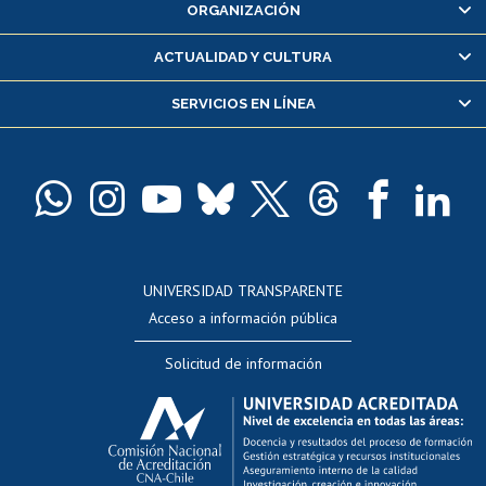
ORGANIZACIÓN
Consulta y certificado de notas
Certificado de alumno regular
ACTUALIDAD Y CULTURA
Servicio médico y dental
SERVICIOS EN LÍNEA
Pago de arancel y crédito alumnos
Pago de arancel y crédito exalumnos
Certificado de títulos y grados
Docentes
Postulación a concursos internos de investigación
Consulta a bases de datos
UNIVERSIDAD TRANSPARENTE
Perfeccionamiento
Acceso a información pública
Editar Portafolio Académico
Solicitud de información
Evaluación docente
Calificación académica
Postulación al AUCAI
Funcionarias/os