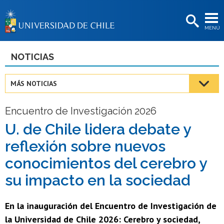
EXTENSIÓN
MENÚ
BIBLIOTECAS
LA UNIVERSIDAD
NOTICIAS
Postulantes
MÁS NOTICIAS
Estudiantes
Encuentro de Investigación 2026
Académicas/os
U. de Chile lidera debate y
Funcionarias/os
reflexión sobre nuevos
Egresadas/os
conocimientos del cerebro y
su impacto en la sociedad
En la inauguración del Encuentro de Investigación de
la Universidad de Chile 2026: Cerebro y sociedad,