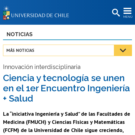
EXTENSIÓN
MENÚ
BIBLIOTECAS
LA UNIVERSIDAD
NOTICIAS
Postulantes
MÁS NOTICIAS
Estudiantes
Innovación interdisciplinaria
Académicas/os
Ciencia y tecnología se unen
Funcionarias/os
en el 1er Encuentro Ingeniería
Egresadas/os
+ Salud
La “iniciativa Ingeniería y Salud” de las Facultades de
Medicina (FMUCH) y Ciencias Físicas y Matemáticas
(FCFM) de la Universidad de Chile sigue creciendo,