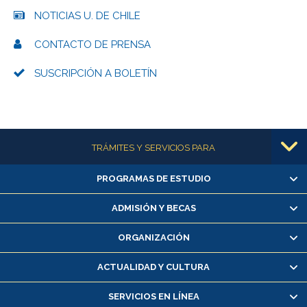
NOTICIAS U. DE CHILE
CONTACTO DE PRENSA
SUSCRIPCIÓN A BOLETÍN
Más información
TRÁMITES Y SERVICIOS PARA
PROGRAMAS DE ESTUDIO
Alumnas/os y exalumnas/os
Matrícula en línea
ADMISIÓN Y BECAS
Inscripción y cambio de asignaturas
ORGANIZACIÓN
Consulta y certificado de notas
Certificado de alumno regular
ACTUALIDAD Y CULTURA
Servicio médico y dental
SERVICIOS EN LÍNEA
Pago de arancel y crédito alumnos