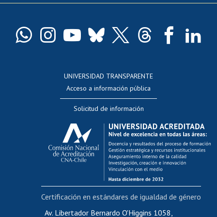
Pago de arancel y crédito exalumnos
Certificado de títulos y grados
Docentes
Postulación a concursos internos de investigación
Consulta a bases de datos
UNIVERSIDAD TRANSPARENTE
Perfeccionamiento
Acceso a información pública
Editar Portafolio Académico
Solicitud de información
Evaluación docente
Calificación académica
Postulación al AUCAI
Funcionarias/os
Cursos internos de capacitación
Bienestar del personal
Certificación en estándares de igualdad de género
Portal de movilidad interna
Certificado de renta
Av. Libertador Bernardo O'Higgins 1058,