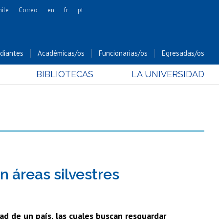
hile
Correo
en
fr
pt
Artes
Cs. Agronómicas
diantes
Académicas/os
Funcionarias/os
Egresadas/os
Cs. Forestales y Conservación
BIBLIOTECAS
LA UNIVERSIDAD
Cs. Sociales
Comunicación e Imagen
Economía y Negocios
Gobierno
Odontología
Estudios Internacionales
Bachillerato
 áreas silvestres
Hospital Clínico
ad de un país, las cuales buscan resguardar