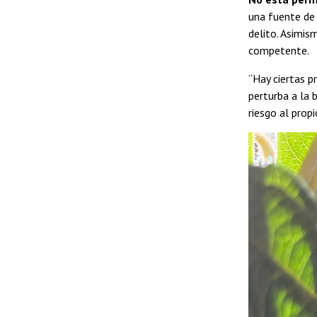
una fuente de 
delito. Asimis
competente.
“Hay ciertas p
perturba a la 
riesgo al prop