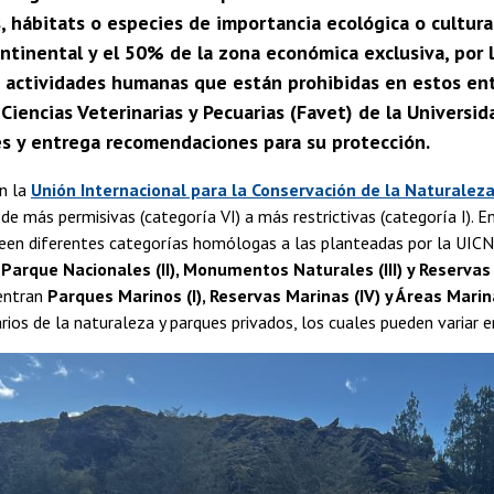
, hábitats o especies de importancia ecológica o cultur
continental y el 50% de la zona económica exclusiva, por
 actividades humanas que están prohibidas en estos ento
Ciencias Veterinarias y Pecuarias (Favet) de la Universid
es y entrega recomendaciones para su protección.
n la
Unión Internacional para la Conservación de la Naturaleza
de más permisivas (categoría VI) a más restrictivas (categoría I). En
een diferentes categorías homólogas a las planteadas por la UICN.
n
Parque Nacionales (II), Monumentos Naturales (III) y Reservas
entran
Parques Marinos (I), Reservas Marinas (IV) y Áreas Marin
rios de la naturaleza y parques privados, los cuales pueden variar 