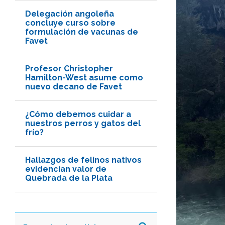
Delegación angoleña
concluye curso sobre
formulación de vacunas de
Favet
Profesor Christopher
Hamilton-West asume como
nuevo decano de Favet
¿Cómo debemos cuidar a
nuestros perros y gatos del
frío?
Hallazgos de felinos nativos
evidencian valor de
Quebrada de la Plata