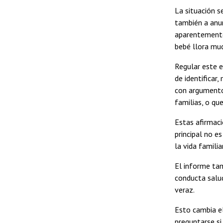
La situación s
también a anun
aparentemente
bebé llora mu
Regular este e
de identificar
con argumentos
familias, o qu
Estas afirmaci
principal no e
la vida familia
El informe ta
conducta salud
veraz.
Esto cambia el
preguntarse si