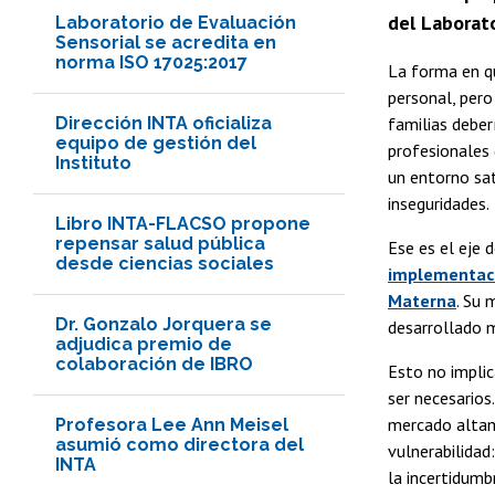
del Laborato
Laboratorio de Evaluación
Sensorial se acredita en
norma ISO 17025:2017
La forma en qu
personal, pero
Dirección INTA oficializa
familias deber
equipo de gestión del
profesionales 
Instituto
un entorno sat
inseguridades.
Libro INTA-FLACSO propone
repensar salud pública
Ese es el eje 
desde ciencias sociales
implementaci
Materna
. Su 
Dr. Gonzalo Jorquera se
desarrollado m
adjudica premio de
colaboración de IBRO
Esto no implic
ser necesarios
mercado altam
Profesora Lee Ann Meisel
asumió como directora del
vulnerabilidad
INTA
la incertidumb