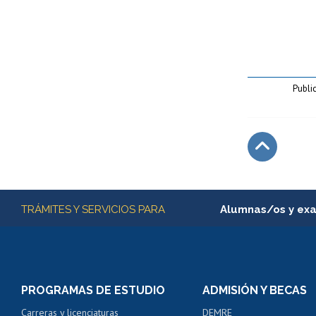
Publi
Subir
Más información
TRÁMITES Y SERVICIOS PARA
Alumnas/os y ex
Matrícula en línea
Inscripción y cambio d
Consulta y certificado
PROGRAMAS DE ESTUDIO
ADMISIÓN Y BECAS
Certificado de alumno
Carreras y licenciaturas
DEMRE