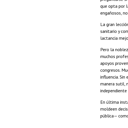
que opta por l
engañosos, no
La gran lecció
sanitario y co
lactancia mejo
Pero la noblez
muchos profes
apoyos proveni
congresos. Mu
influencia. Si
manera sutil, 
independiente y
En última inst
moldeen decis
pública— como