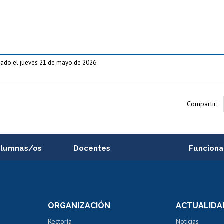
cado el jueves 21 de mayo de 2026
Compartir:
alumnas/os
Docentes
Funciona
Postulación a concursos
Cursos inte
internos de investigación
capacitació
e asignaturas
Consulta a bases de datos
Bienestar d
 de notas
ORGANIZACIÓN
ACTUALIDA
Perfeccionamiento
Portal de m
 regular
Editar Portafolio Académico
Certificado
Rectoría
Noticias