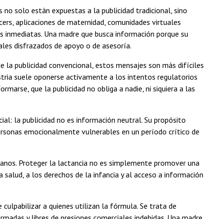
 no solo están expuestas a la publicidad tradicional, sino
cers, aplicaciones de maternidad, comunidades virtuales
s inmediatas. Una madre que busca información porque su
les disfrazados de apoyo o de asesoría.
de la publicidad convencional, estos mensajes son más difíciles
stria suele oponerse activamente a los intentos regulatorios
arse, que la publicidad no obliga a nadie, ni siquiera a las
al: la publicidad no es información neutral. Su propósito
a personas emocionalmente vulnerables en un período crítico de
anos. Proteger la lactancia no es simplemente promover una
 salud, a los derechos de la infancia y al acceso a información
 culpabilizar a quienes utilizan la fórmula. Se trata de
ormadas y libres de presiones comerciales indebidas. Una madre