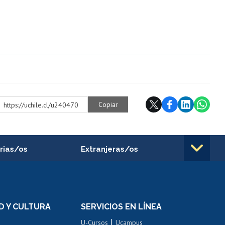
Copiar
https://uchile.cl/u240470
rias/os
Extranjeras/os
rnos de
Revalidación y reconocimiento
n
de títulos
el personal
Postulación al Programa de
Movilidad Estudiantil
D Y CULTURA
SERVICIOS EN LÍNEA
ovilidad interna
Inscripción de asignaturas
|
 de renta
U-Cursos
Ucampus