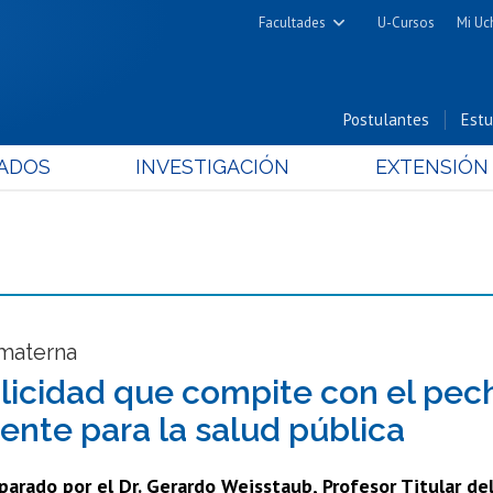
Facultades
U-Cursos
Mi Uc
Arquitectura y Urbanismo
Ciencias
Postulantes
Estu
Cs. Físicas y Matemáticas
ADOS
INVESTIGACIÓN
EXTENSIÓN
Cs. Químicas y Farmacéuticas
Cs. Veterinarias y Pecuarias
Derecho
Filosofía y Humanidades
Medicina
Estudios Avanzados en Educación
 materna
Nutrición y Tecnología de
licidad que compite con el pech
Alimentos
tente para la salud pública
parado por el Dr. Gerardo Weisstaub, Profesor Titular del