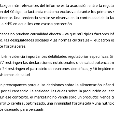
lazgos más relevantes del informe es la asociación entre la regulac
 del Código, la lactancia materna exclusiva durante los primeros 
rtinente. Una tendencia similar se observa en la continuidad de la 
e a 44% en aquellos con escasa protección.
atos no prueban causalidad directa —ya que múltiples factores infl
co, las desigualdades sociales y las normas culturales—, el patrón e
ce fortalecerse.
bién evidencia importantes debilidades regulatorias específicas. Si
77 restringen las declaraciones nutricionales o de salud potencia
lo 24 restringen el patrocinio de reuniones científicas, y 56 impide
sistemas de salud.
on preocupantes porque las decisiones sobre la alimentación infanti
por el cansancio, la ansiedad, las dudas sobre la producción de leche
. En ese contexto, el marketing no vende solo un producto: vende tr
rrollo cerebral optimizado, una inmunidad fortalecida y una nutrici
e diseñado para persuadir.