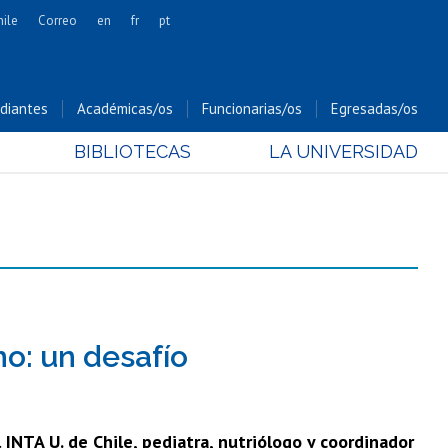
hile
Correo
en
fr
pt
Artes
Cs. Agronómicas
diantes
Académicas/os
Funcionarias/os
Egresadas/os
Cs. Forestales y Conservación
BIBLIOTECAS
LA UNIVERSIDAD
Cs. Sociales
Comunicación e Imagen
Economía y Negocios
Gobierno
Odontología
Estudios Internacionales
Bachillerato
o: un desafío
Hospital Clínico
 INTA U. de Chile, pediatra, nutriólogo y coordinador