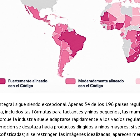
integral sigue siendo excepcional. Apenas 34 de los 196 países re
ia, incluidos las fórmulas para lactantes y niños pequeños, las ma
orque la industria suele adaptarse rápidamente a los vacíos regulato
omoción se desplaza hacia productos dirigidos a niños mayores; si s
sofisticadas; si se restringen las imágenes idealizadas, aparecen me