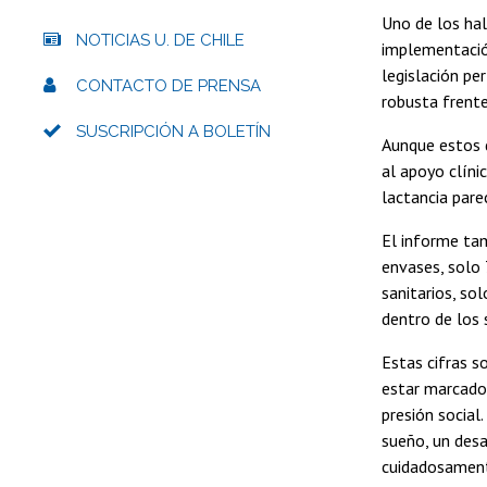
Uno de los hal
NOTICIAS U. DE CHILE
implementación
legislación pe
CONTACTO DE PRENSA
robusta frent
SUSCRIPCIÓN A BOLETÍN
Aunque estos d
al apoyo clíni
lactancia pare
El informe tam
envases, solo 
sanitarios, so
dentro de los 
Estas cifras s
estar marcado 
presión social
sueño, un desa
cuidadosament