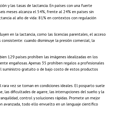
ión y las tasas de lactancia. En países con una fuerte
seis meses alcanza el 54%, frente al 24% en países sin
lactancia al año de vida: 81% en contextos con regulación
uyen en la lactancia, como las licencias parentales, el acceso
s consistente: cuando disminuye la presión comercial, la
 bien 129 países prohíben las imágenes idealizadas en los
lmente engañosas. Apenas 35 prohíben regalos a profesionales
n el suministro gratuito o de bajo costo de estos productos
l rara vez se toman en condiciones ideales. El posparto suele
, las dificultades de agarre, las interrupciones del sueño y la
anquilidad, control y soluciones rápidas. Promete un mejor
ón avanzada, todo ello envuelto en un lenguaje científico