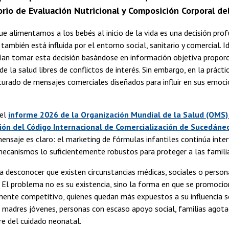
rio de Evaluación Nutricional y Composición Corporal de
e alimentamos a los bebés al inicio de la vida es una decisión pr
 también está influida por el entorno social, sanitario y comercial. 
ían tomar esta decisión basándose en información objetiva propor
de la salud libres de conflictos de interés. Sin embargo, en la prác
urado de mensajes comerciales diseñados para influir en sus emoci
del
informe 2026 de la Organización Mundial de la Salud (OMS) 
ón del Código Internacional de Comercialización de Sucedáneo
mensaje es claro: el marketing de fórmulas infantiles continúa inte
ecanismos lo suficientemente robustos para proteger a las famili
a desconocer que existen circunstancias médicas, sociales o perso
. El problema no es su existencia, sino la forma en que se promocio
ente competitivo, quienes quedan más expuestos a su influencia so
: madres jóvenes, personas con escaso apoyo social, familias agota
re del cuidado neonatal.