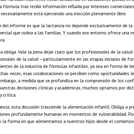
a fórmula tras recibir información influida por intereses comerciale
 necesariamente está ejerciendo una elección plenamente libre.
n del informe es que la lactancia no depende exclusivamente de la 
mercial que rodea a las familias. Y cuando ese entorno ofrece una m
ra.
a obliga. Vale la pena dejar claro que los profesionales de la salu
ionales de la salud —particularmente en las etapas iniciales de f
entes de la industria de fórmulas infantiles, ya sea en forma de be
chas veces, esas colaboraciones se perciben como oportunidades 
n embargo, a medida que se profundiza en la comprensión de los con
nuestras decisiones clínicas y académicas, muchos optamos por dis
 crítica.
ancia, esta discusión trasciende la alimentación infantil. Obliga a
iones profundamente humanas en momentos de vulnerabilidad. Pocas
 la forma en que alimentamos a nuestros hijos desde el comienzo 