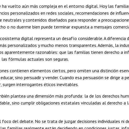
e ha vuelto aún más compleja en el entorno digital. Hoy las familias
cios personalizados en redes sociales, recomendaciones de influen
 neutrales y contenidos diseñados para responder a preocupacione
cho o no duerme bien puede terminar expuesta a mensajes comercia
cosistema digital representa un desafío considerable. A diferencia 
, más personalizados y mucho menos transparentes. Además, la indu
 aparentemente razonables: que las familias tienen derecho a inform
e las fórmulas actuales son seguras.
ones contienen elementos ciertos, pero omiten una distinción esenci
s educar, sino persuadir y vender. Cuando esa persuasión se dirige 
r, surgen interrogantes éticos inevitables.
mbién plantea una dimensión más profunda: la de los derechos hum
able, sino cumplir obligaciones estatales vinculadas al derecho a la
 foco del debate. No se trata de juzgar decisiones individuales ni de
 las familias realmente están decidiendo en condiciones justas, inf