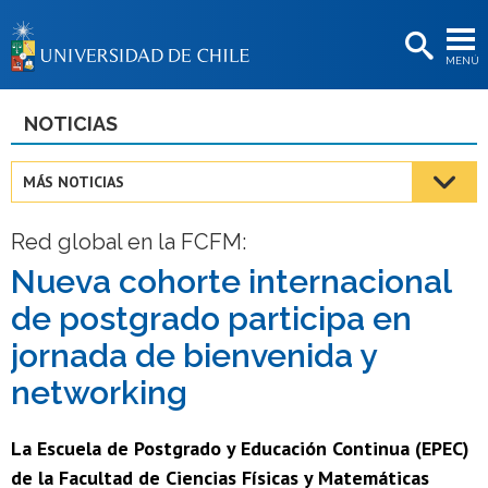
EXTENSIÓN
MENÚ
BIBLIOTECAS
LA UNIVERSIDAD
NOTICIAS
Postulantes
MÁS NOTICIAS
Estudiantes
Red global en la FCFM:
Académicas/os
Nueva cohorte internacional
Funcionarias/os
de postgrado participa en
Egresadas/os
jornada de bienvenida y
networking
La Escuela de Postgrado y Educación Continua (EPEC)
de la Facultad de Ciencias Físicas y Matemáticas