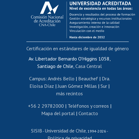
Calificación académica
Postulación al AUCAI
Funcionarias/os
Cursos internos de capacitación
Bienestar del personal
Certificación en estándares de igualdad de género
Portal de movilidad interna
Certificado de renta
Av. Libertador Bernardo O'Higgins 1058,
Santiago de Chile,
Casa Central
Certificado de renta honorarios
Gestión de correo uchile
Campus
:
Andrés Bello
|
Beauchef
|
Dra.
Editar páginas blancas
Eloísa Díaz
|
Juan Gómez Millas
|
Sur
|
más recintos
Extranjeras/os
Revalidación y reconocimiento de títulos
+56 2 29782000
|
Teléfonos y correos
|
Mapa del portal
|
Contacto
Postulación al Programa de Movilidad Estudiantil
Inscripción de asignaturas
SISIB
Universidad de Chile
Cursos de español
-
, 1994-2026 -
Política de privacidad