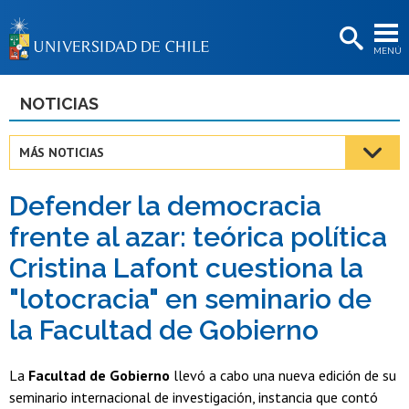
EXTENSIÓN
MENÚ
BIBLIOTECAS
LA UNIVERSIDAD
NOTICIAS
Postulantes
MÁS NOTICIAS
Estudiantes
Defender la democracia
Académicas/os
frente al azar: teórica política
Funcionarias/os
Cristina Lafont cuestiona la
Egresadas/os
"lotocracia" en seminario de
la Facultad de Gobierno
La
Facultad de Gobierno
llevó a cabo una nueva edición de su
seminario internacional de investigación, instancia que contó