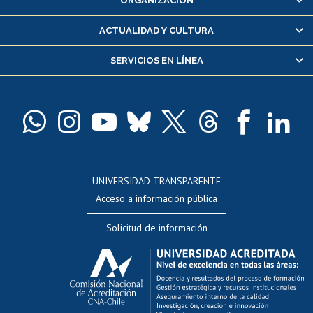
ORGANIZACIÓN
Consulta y certificado de notas
Certificado de alumno regular
ACTUALIDAD Y CULTURA
Servicio médico y dental
SERVICIOS EN LÍNEA
Pago de arancel y crédito alumnos
Pago de arancel y crédito exalumnos
Certificado de títulos y grados
Docentes
Postulación a concursos internos de investigación
Consulta a bases de datos
UNIVERSIDAD TRANSPARENTE
Perfeccionamiento
Acceso a información pública
Editar Portafolio Académico
Solicitud de información
Evaluación docente
Calificación académica
Postulación al AUCAI
Funcionarias/os