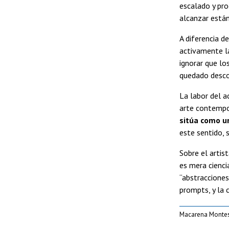
escalado y pro
alcanzar está
A diferencia d
activamente la
ignorar que lo
quedado descon
La labor del 
arte contempor
sitúa como un
este sentido, 
Sobre el arti
es mera cienci
“abstracciones
prompts, y la 
Macarena Montes,