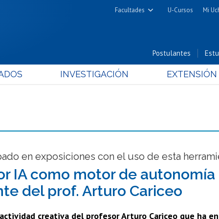
Facultades
U-Cursos
Mi Uc
Arquitectura y Urbanismo
Ciencias
Postulantes
Estu
Cs. Físicas y Matemáticas
ADOS
INVESTIGACIÓN
EXTENSIÓN
Cs. Químicas y Farmacéuticas
Cs. Veterinarias y Pecuarias
Derecho
Filosofía y Humanidades
Medicina
Estudios Avanzados en Educación
pado en exposiciones con el uso de esta herrami
Nutrición y Tecnología de
tor IA como motor de autonomía c
Alimentos
te del prof. Arturo Cariceo
actividad creativa del profesor Arturo Cariceo que ha enc