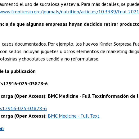
aumentó el uso de sucralosa y estevia. Para más detalles, se puede
/www.frontiersin.org/journals/nutrition/articles/10.3389/fnut.202
ncia de que algunas empresas hayan decidido retirar producto
s casos documentados. Por ejemplo, los huevos Kinder Sorpresa fue
con sellos incluyan juguetes u otros elementos de marketing dirig
olosinas y chocolates tendió a no reformularse.
e la publicación
6/s12916-025-03878-6
carga (Open Access): BMC Medicine - Full TextInformación de l
/s12916-025-03878-6
scarga (Open Access):
BMC Medicine - Full Text
on