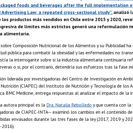
ackaged foods and beverages after the full implementation o
 Advertising Law: a repeated cross-sectional study”
, analizó 
e los productos más vendidos en Chile entre 2015 y 2020, reve
ogresiva de límites más estrictos generó una reformulación m
ia alimentaria.
sobre Composición Nutricional de los Alimentos y su Publicidad ha s
alud pública para combatir la obesidad y las enfermedades no transm
stía la interrogante sobre si la industria alimentaria continuaría 
eras o si, por el contrario, detendría sus esfuerzos tras la fase ini
ión liderada por investigadoras del Centro de Investigación en Am
 Nutrición (CIAPEC) del Instituto de Nutrición y Tecnología de los A
fica BMC Medicine, entrega respuestas al analizar el impacto de l
ya autora principal es la
Dra. Natalia Rebolledo
y que cuenta con la
gadoras de CIAPEC-INTA— examinó los cambios en el contenido de en
bidas envasados durante las tres fases de la ley (2017, 2019 y 202
5-2016).