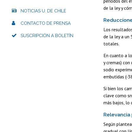
periodos del e
de la ley y có
NOTICIAS U. DE CHILE
Reduccione
CONTACTO DE PRENSA
Los resultados
SUSCRIPCIÓN A BOLETÍN
de la ley a un
totales.
En cuanto a lo
y cremas) con 
sodio experime
embutidas (-3
Si bien los ca
clave como sna
más bajos, lo 
Relevancia 
Según plantean
gradual con lí