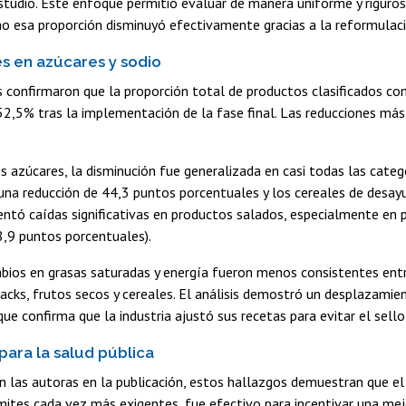
studio. Este enfoque permitió evaluar de manera uniforme y riguro
mo esa proporción disminuyó efectivamente gracias a la reformulació
s en azúcares y sodio
 confirmaron que la proporción total de productos clasificados co
 52,5% tras la implementación de la fase final. Las reducciones más
s azúcares, la disminución fue generalizada en casi todas las cat
una reducción de 44,3 puntos porcentuales y los cereales de desayu
ntó caídas significativas en productos salados, especialmente en 
8,9 puntos porcentuales).
mbios en grasas saturadas y energía fueron menos consistentes ent
cks, frutos secos y cereales. El análisis demostró un desplazamient
que confirma que la industria ajustó sus recetas para evitar el sello
para la salud pública
 las autoras en la publicación, estos hallazgos demuestran que el
mites cada vez más exigentes, fue efectivo para incentivar una mejo