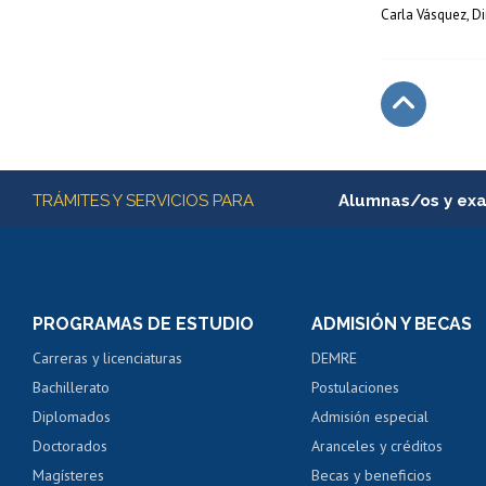
Carla Vásquez, Di
Subir
Más información
TRÁMITES Y SERVICIOS PARA
Alumnas/os y ex
Matrícula en línea
Inscripción y cambio d
Consulta y certificado
PROGRAMAS DE ESTUDIO
ADMISIÓN Y BECAS
Certificado de alumno
Carreras y licenciaturas
DEMRE
Servicio médico y den
Bachillerato
Postulaciones
Pago de arancel y cré
Diplomados
Admisión especial
Pago de arancel y cré
Doctorados
Aranceles y créditos
Certificado de títulos 
Magísteres
Becas y beneficios