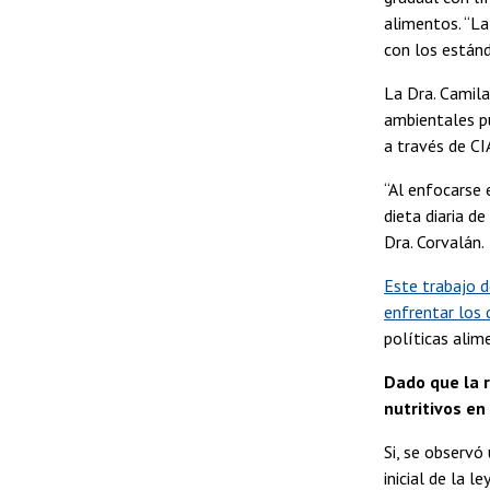
alimentos. “La
con los estánd
La Dra. Camil
ambientales pu
a través de CI
“Al enfocarse 
dieta diaria d
Dra. Corvalán.
Este trabajo d
enfrentar los 
políticas alim
Dado que la 
nutritivos e
Si, se observ
inicial de la 