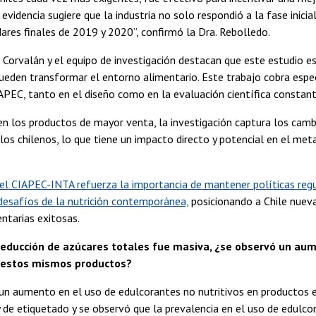
 evidencia sugiere que la industria no solo respondió a la fase inic
ares finales de 2019 y 2020”, confirmó la Dra. Rebolledo.
a Corvalán y el equipo de investigación destacan que este estudio
eden transformar el entorno alimentario. Este trabajo cobra especi
APEC, tanto en el diseño como en la evaluación científica constante
en los productos de mayor venta, la investigación captura los cam
e los chilenos, lo que tiene un impacto directo y potencial en el met
el CIAPEC-INTA refuerza la importancia de mantener políticas regul
desafíos de la nutrición contemporánea,
posicionando a Chile nuev
entarias exitosas.
reducción de azúcares totales fue masiva, ¿se observó un au
n estos mismos productos?
ó un aumento en el uso de edulcorantes no nutritivos en producto
ley de etiquetado y se observó que la prevalencia en el uso de edu