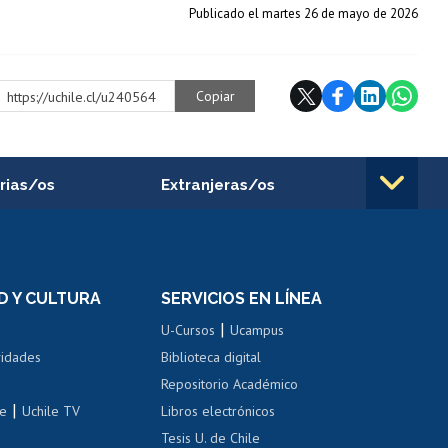
Publicado el martes 26 de mayo de 2026
Copiar
https://uchile.cl/u240564
rias/os
Extranjeras/os
rnos de
Revalidación y reconocimiento
n
de títulos
el personal
Postulación al Programa de
Movilidad Estudiantil
D Y CULTURA
SERVICIOS EN LÍNEA
ovilidad interna
Inscripción de asignaturas
|
 de renta
U-Cursos
Ucampus
Cursos de español
 de renta
vidades
Biblioteca digital
Repositorio Académico
correo uchile
|
le
Uchile TV
Libros electrónicos
nas blancas
Tesis U. de Chile