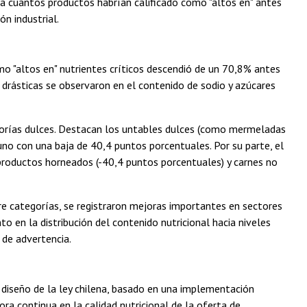
sa cuántos productos habrían calificado como "altos en" antes
n industrial.
mo "altos en" nutrientes críticos descendió de un 70,8% antes
 drásticas se observaron en el contenido de sodio y azúcares
egorías dulces. Destacan los untables dulces (como mermeladas
no con una baja de 40,4 puntos porcentuales. Por su parte, el
productos horneados (-40,4 puntos porcentuales) y carnes no
re categorías, se registraron mejoras importantes en sectores
o en la distribución del contenido nutricional hacia niveles
 de advertencia.
 diseño de la ley chilena, basado en una implementación
ra continua en la calidad nutricional de la oferta de