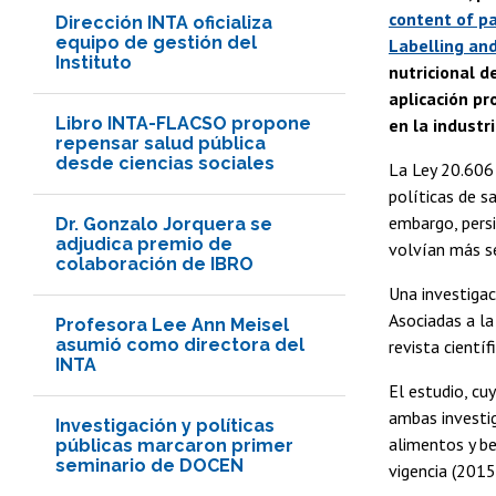
content of p
Dirección INTA oficializa
equipo de gestión del
Labelling and
Instituto
nutricional d
aplicación pr
Libro INTA-FLACSO propone
en la industr
repensar salud pública
desde ciencias sociales
La Ley 20.606 
políticas de s
embargo, persi
Dr. Gonzalo Jorquera se
adjudica premio de
volvían más sev
colaboración de IBRO
Una investigac
Asociadas a la
Profesora Lee Ann Meisel
asumió como directora del
revista cientí
INTA
El estudio, cu
ambas investi
Investigación y políticas
alimentos y be
públicas marcaron primer
seminario de DOCEN
vigencia (201