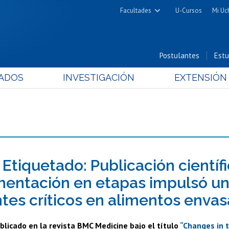
Facultades
U-Cursos
Mi Uc
Arquitectura y Urbanismo
Ciencias
Postulantes
Estu
Cs. Físicas y Matemáticas
ADOS
INVESTIGACIÓN
EXTENSIÓN
Cs. Químicas y Farmacéuticas
Cs. Veterinarias y Pecuarias
Derecho
Filosofía y Humanidades
Medicina
Estudios Avanzados en Educación
 Etiquetado: Publicación científ
Nutrición y Tecnología de
entación en etapas impulsó un
Alimentos
ntes críticos en alimentos enva
ublicado en la revista BMC Medicine bajo el título
“Changes in t