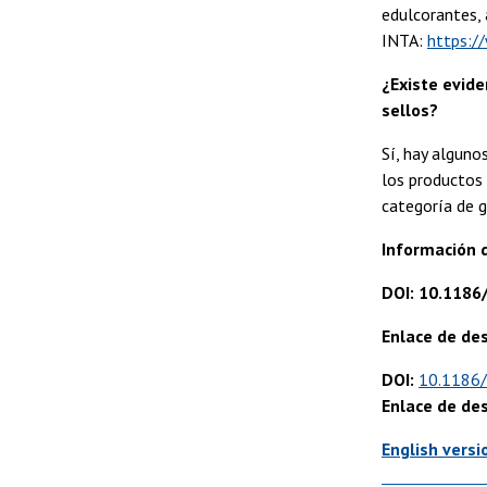
edulcorantes, 
INTA:
https:/
¿Existe evide
sellos?
Sí, hay alguno
los productos 
categoría de g
Información d
DOI: 10.118
Enlace de des
DOI:
10.1186
Enlace de de
English versi