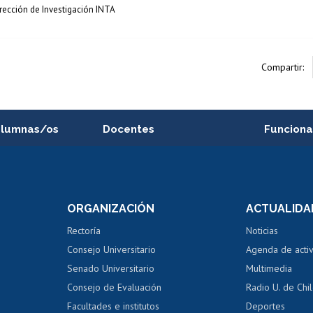
rección de Investigación INTA
Compartir:
alumnas/os
Docentes
Funciona
Postulación a concursos
Cursos inte
internos de investigación
capacitació
e asignaturas
Consulta a bases de datos
Bienestar d
 de notas
ORGANIZACIÓN
ACTUALIDA
Perfeccionamiento
Portal de m
 regular
Editar Portafolio Académico
Certificado
Rectoría
Noticias
tal
Evaluación docente
Certificado
Consejo Universitario
Agenda de acti
dito alumnos
honorarios
Calificación académica
Senado Universitario
Multimedia
dito exalumnos
Gestión de 
Consejo de Evaluación
Radio U. de Chi
Postulación al AUCAI
y grados
Editar pági
Facultades e institutos
Deportes