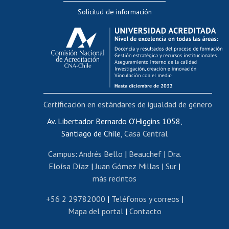
Solicitud de información
Evaluación docente
Calificación académica
Postulación al AUCAI
Funcionarias/os
Cursos internos de capacitación
Bienestar del personal
Certificación en estándares de igualdad de género
Portal de movilidad interna
Certificado de renta
Av. Libertador Bernardo O'Higgins 1058,
Santiago de Chile,
Casa Central
Certificado de renta honorarios
Gestión de correo uchile
Campus
:
Andrés Bello
|
Beauchef
|
Dra.
Editar páginas blancas
Eloísa Díaz
|
Juan Gómez Millas
|
Sur
|
más recintos
Extranjeras/os
Revalidación y reconocimiento de títulos
+56 2 29782000
|
Teléfonos y correos
|
Mapa del portal
|
Contacto
Postulación al Programa de Movilidad Estudiantil
Inscripción de asignaturas