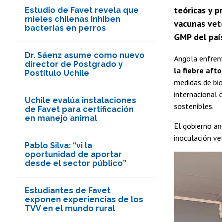
teóricas y p
Estudio de Favet revela que
mieles chilenas inhiben
vacunas vete
bacterias en perros
GMP del paí
Dr. Sáenz asume como nuevo
Angola enfren
director de Postgrado y
la fiebre aft
Postítulo Uchile
medidas de bio
internacional 
Uchile evalúa instalaciones
sostenibles.
de Favet para certificación
en manejo animal
El gobierno an
inoculación ve
Pablo Silva: “vi la
oportunidad de aportar
desde el sector público”
Estudiantes de Favet
exponen experiencias de los
TVV en el mundo rural