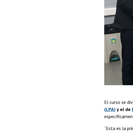
El curso se di
(LPA)
y el de
específicament
“Esta es la pr