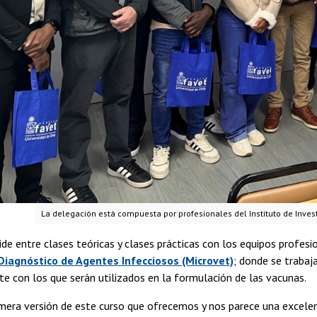
La delegación está compuesta por profesionales del Instituto de Invest
vide entre clases teóricas y clases prácticas con los equipos profes
Diagnóstico de Agentes Infecciosos (Microvet)
; donde se trabaj
e con los que serán utilizados en la formulación de las vacunas.
imera versión de este curso que ofrecemos y nos parece una excelen