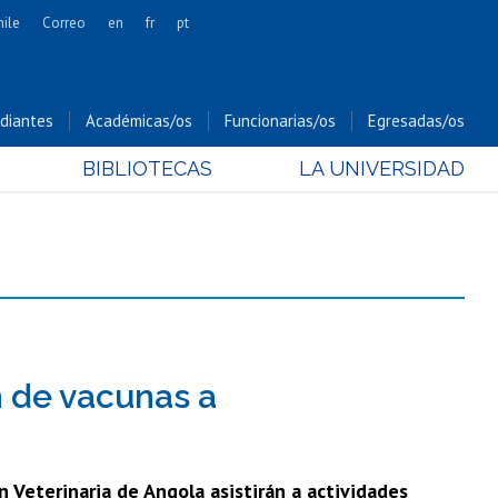
hile
Correo
en
fr
pt
Artes
Cs. Agronómicas
diantes
Académicas/os
Funcionarias/os
Egresadas/os
Cs. Forestales y Conservación
BIBLIOTECAS
LA UNIVERSIDAD
Cs. Sociales
Comunicación e Imagen
Economía y Negocios
Gobierno
Odontología
Estudios Internacionales
Bachillerato
n de vacunas a
Hospital Clínico
 Veterinaria de Angola asistirán a actividades