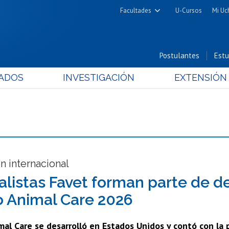
Facultades
U-Cursos
Mi Uc
Arquitectura y Urbanismo
Ciencias
Postulantes
Estu
Cs. Físicas y Matemáticas
ADOS
INVESTIGACIÓN
EXTENSIÓN
Cs. Químicas y Farmacéuticas
Cs. Veterinarias y Pecuarias
Derecho
Filosofía y Humanidades
Medicina
Estudios Avanzados en Educación
n internacional
Nutrición y Tecnología de
alistas Favet forman parte de d
Alimentos
o Animal Care 2026
mal Care se desarrolló en Estados Unidos y contó con la 