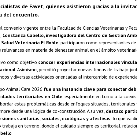
cialistas de Favet, quienes asistieron gracias a la invi
a del encuentro.
l convenio vigente entre la Facultad de Ciencias Veterinarias y Pec
),
Constanza Cabello, investigadora del Centro de Gestión Ambi
 Salud Veterinaria El Roble
, participaron como representantes de
relevantes en materia de bienestar animal en el ámbito veterinari
tuvo como objetivo
conocer experiencias internacionales vincula
acional
. Asimismo, permitió proyectar nuevas líneas de trabajo jun
hops y diversas actividades orientadas al intercambio de experienci
xpo Animal Care 2026
fue una instancia clave para conectar deb
idades territoriales en Chile
, especialmente en torno a la coexi
bordar estas problemáticas desde enfoques situados, territoriales
empre desde una lógica de co-construcción. A su vez,
destaco parti
siones sanitarias, sociales, ecológicas y afectivas
, lo que va 
 trabaja en terreno, donde el cuidado siempre es territorial, relac
bello
.