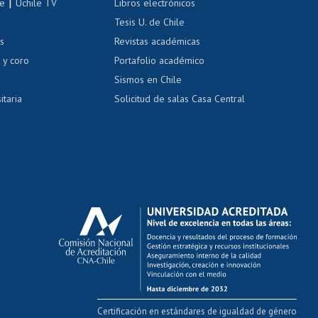
|
le
Uchile TV
Libros electrónicos
nas blancas
Tesis U. de Chile
os
Revistas académicas
, sexual y violencia
Denuncias administrativas
 y coro
Portafolio académico
Sismos en Chile
itaria
Solicitud de salas Casa Central
Certificación en estándares de igualdad de género