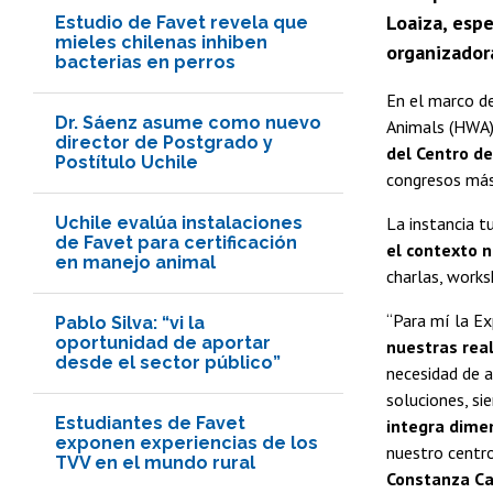
Loaiza, espe
Estudio de Favet revela que
mieles chilenas inhiben
organizador
bacterias en perros
En el marco de
Dr. Sáenz asume como nuevo
Animals (HWA
director de Postgrado y
del Centro de
Postítulo Uchile
congresos más 
Uchile evalúa instalaciones
La instancia 
de Favet para certificación
el contexto n
en manejo animal
charlas, works
“Para mí la E
Pablo Silva: “vi la
oportunidad de aportar
nuestras real
desde el sector público”
necesidad de a
soluciones, si
Estudiantes de Favet
integra dimen
exponen experiencias de los
nuestro centro
TVV en el mundo rural
Constanza Ca