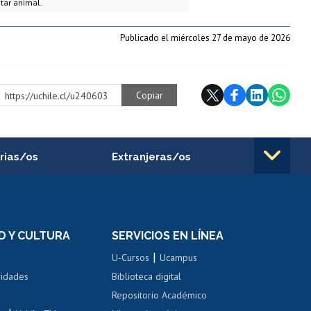
tar animal.
Publicado el miércoles 27 de mayo de 2026
Copiar
https://uchile.cl/u240603
rias/os
Extranjeras/os
rnos de
Revalidación y reconocimiento
n
de títulos
el personal
Postulación al Programa de
Movilidad Estudiantil
D Y CULTURA
SERVICIOS EN LÍNEA
ovilidad interna
Inscripción de asignaturas
|
 de renta
U-Cursos
Ucampus
Cursos de español
 de renta
vidades
Biblioteca digital
Repositorio Académico
correo uchile