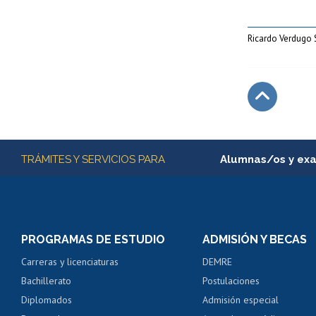
Ricardo Verdugo 
Subir
Más información
TRÁMITES Y SERVICIOS PARA
Alumnas/os y ex
Matrícula en línea
Inscripción y cambio d
Consulta y certificado
PROGRAMAS DE ESTUDIO
ADMISIÓN Y BECAS
Certificado de alumno
Carreras y licenciaturas
DEMRE
Servicio médico y den
Bachillerato
Postulaciones
Pago de arancel y cré
Diplomados
Admisión especial
Pago de arancel y cré