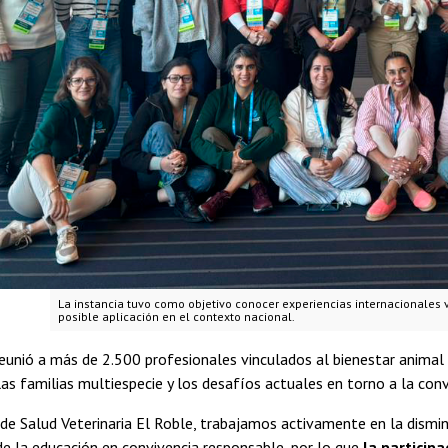
La instancia tuvo como objetivo conocer experiencias internacionales 
posible aplicación en el contexto nacional.
eunió a más de 2.500 profesionales vinculados al bienestar animal
as familias multiespecie y los desafíos actuales en torno a la co
e Salud Veterinaria El Roble, trabajamos activamente en la disminu
e la educación en convivencia responsable, por lo que
la participa