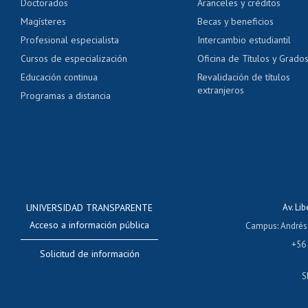
Doctorados
Aranceles y créditos
Certificado de títulos 
Magísteres
Becas y beneficios
Profesional especialista
Intercambio estudiantil
Mi Uchile
Ayu
Cursos de especialización
Oficina de Títulos y Grado
Educación continua
Revalidación de títulos
extranjeros
Programas a distancia
UNIVERSIDAD TRANSPARENTE
Av. Li
Acceso a información pública
Campus
:
Andrés
+56
Solicitud de información
S