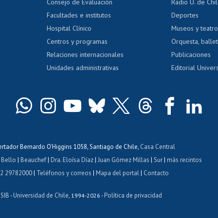
Consejo de Evaluación
Radio U. de Chi
Postulación al AUCAI
y grados
Editar pági
Facultades e institutos
Deportes
Hospital Clínico
Museos y teatr
da tecnológica
Tarjeta TUI
Wifi
Acoso laboral
s
Centros y programas
Orquesta, ballet
Relaciones internacionales
Publicaciones
Unidades administrativas
Editorial Univers
bertador Bernardo O'Higgins 1058, Santiago de Chile,
Casa Central
 Bello
|
Beauchef
|
Dra. Eloísa Díaz
|
Juan Gómez Millas
|
Sur
|
más recintos
 2 29782000
|
Teléfonos y correos
|
Mapa del portal
|
Contacto
ISIB
Universidad de Chile
Política de privacidad
-
, 1994-2026 -