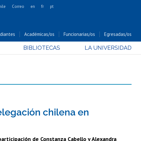
hile
Correo
en
fr
pt
Artes
Cs. Agronómicas
diantes
Académicas/os
Funcionarias/os
Egresadas/os
Cs. Forestales y Conservación
BIBLIOTECAS
LA UNIVERSIDAD
Cs. Sociales
Comunicación e Imagen
Economía y Negocios
Gobierno
Odontología
Estudios Internacionales
Bachillerato
elegación chilena en
Hospital Clínico
participación de Constanza Cabello y Alexandra