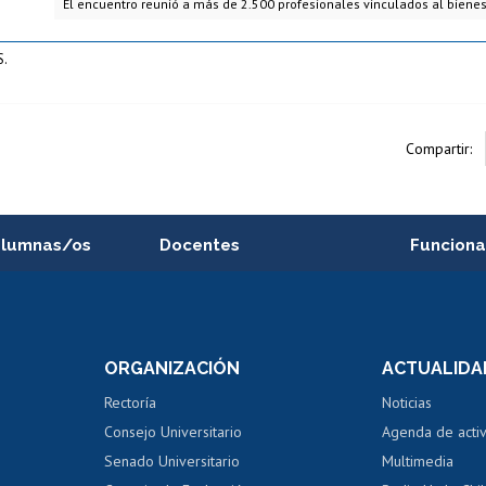
El encuentro reunió a más de 2.500 profesionales vinculados al bienes
S.
Compartir:
alumnas/os
Docentes
Funciona
Postulación a concursos
Cursos inte
internos de investigación
capacitació
e asignaturas
Consulta a bases de datos
Bienestar d
 de notas
ORGANIZACIÓN
ACTUALIDA
Perfeccionamiento
Portal de m
 regular
Editar Portafolio Académico
Certificado
Rectoría
Noticias
tal
Evaluación docente
Certificado
Consejo Universitario
Agenda de acti
dito alumnos
honorarios
Calificación académica
Senado Universitario
Multimedia
dito exalumnos
Gestión de 