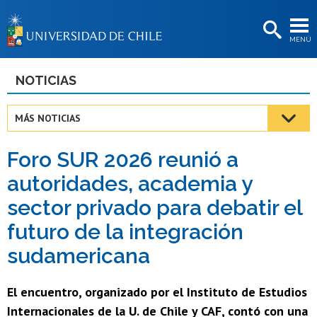
EXTENSIÓN
MENÚ
BIBLIOTECAS
LA UNIVERSIDAD
NOTICIAS
Postulantes
MÁS NOTICIAS
Estudiantes
Foro SUR 2026 reunió a
Académicas/os
autoridades, academia y
Funcionarias/os
sector privado para debatir el
Egresadas/os
futuro de la integración
sudamericana
El encuentro, organizado por el Instituto de Estudios
Internacionales de la U. de Chile y CAF, contó con una