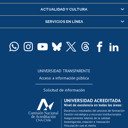
Certificado de alumno regular
ACTUALIDAD Y CULTURA
Servicio médico y dental
SERVICIOS EN LÍNEA
Pago de arancel y crédito alumnos
Pago de arancel y crédito exalumnos
Certificado de títulos y grados
Docentes
Postulación a concursos internos de investigación
Consulta a bases de datos
UNIVERSIDAD TRANSPARENTE
Perfeccionamiento
Acceso a información pública
Editar Portafolio Académico
Solicitud de información
Evaluación docente
Calificación académica
Postulación al AUCAI
Funcionarias/os
Cursos internos de capacitación