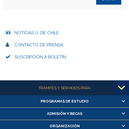
NOTICIAS U. DE CHILE
CONTACTO DE PRENSA
SUSCRIPCIÓN A BOLETÍN
Más información
TRÁMITES Y SERVICIOS PARA
PROGRAMAS DE ESTUDIO
Alumnas/os y exalumnas/os
Matrícula en línea
ADMISIÓN Y BECAS
Inscripción y cambio de asignaturas
ORGANIZACIÓN
Consulta y certificado de notas