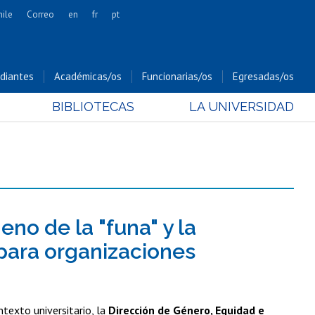
hile
Correo
en
fr
pt
Artes
Cs. Agronómicas
diantes
Académicas/os
Funcionarias/os
Egresadas/os
Cs. Forestales y Conservación
BIBLIOTECAS
LA UNIVERSIDAD
Cs. Sociales
Comunicación e Imagen
Economía y Negocios
Gobierno
Odontología
Estudios Internacionales
no de la "funa" y la
Bachillerato
 para organizaciones
Hospital Clínico
texto universitario, la
Dirección de Género, Equidad e