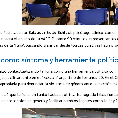
ue facilitada por
Salvador Bello Schlack
, psicólogo clínico-comuni
n integra el equipo de la VAEC. Durante 90 minutos, representantes es
as de la "funa", buscando transitar desde lógicas punitivas hacia pr
 como síntoma y herramienta políti
enzó contextualizando la funa como una herramienta política con 
, específicamente en el
"escrache"
argentino de los años 90. En el C
eapropiada para denunciar la violencia de género ante la inacción ins
onoció que la funa, en tanto táctica política, ha logrado hitos fund
n de protocolos de género y facilitar cambios legales como la Ley 21