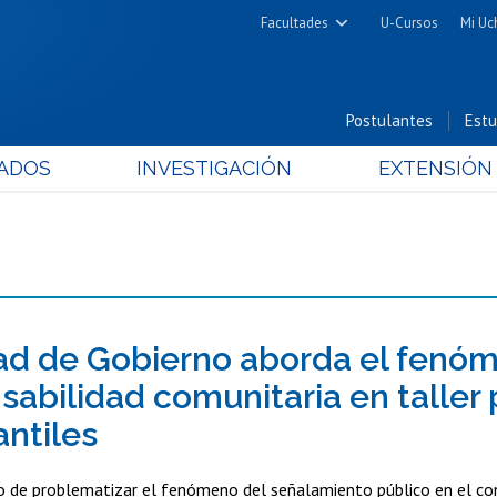
Facultades
U-Cursos
Mi Uc
Arquitectura y Urbanismo
Ciencias
Postulantes
Estu
Cs. Físicas y Matemáticas
ADOS
INVESTIGACIÓN
EXTENSIÓN
Cs. Químicas y Farmacéuticas
Cs. Veterinarias y Pecuarias
Derecho
Filosofía y Humanidades
Medicina
Estudios Avanzados en Educación
ad de Gobierno aborda el fenóme
Nutrición y Tecnología de
sabilidad comunitaria en taller
Alimentos
antiles
o de problematizar el fenómeno del señalamiento público en el con