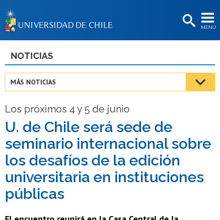
EXTENSIÓN
MENÚ
BIBLIOTECAS
LA UNIVERSIDAD
NOTICIAS
Postulantes
MÁS NOTICIAS
Estudiantes
Los próximos 4 y 5 de junio
Académicas/os
U. de Chile será sede de
Funcionarias/os
seminario internacional sobre
Egresadas/os
los desafíos de la edición
universitaria en instituciones
públicas
El encuentro reunirá en la Casa Central de la