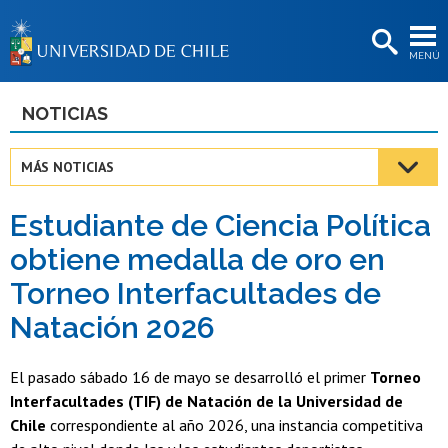
EXTENSIÓN
MENÚ
BIBLIOTECAS
LA UNIVERSIDAD
NOTICIAS
Postulantes
MÁS NOTICIAS
Estudiantes
Estudiante de Ciencia Política
Académicas/os
obtiene medalla de oro en
Funcionarias/os
Torneo Interfacultades de
Egresadas/os
Natación 2026
El pasado sábado 16 de mayo se desarrolló el primer
Torneo
Interfacultades (TIF) de Natación de la Universidad de
Chile
correspondiente al año 2026, una instancia competitiva