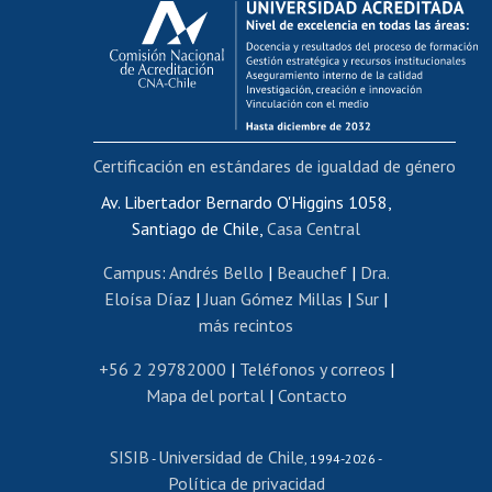
Postulación al AUCAI
Funcionarias/os
Cursos internos de capacitación
Bienestar del personal
Certificación en estándares de igualdad de género
Portal de movilidad interna
Certificado de renta
Av. Libertador Bernardo O'Higgins 1058,
Santiago de Chile,
Casa Central
Certificado de renta honorarios
Gestión de correo uchile
Campus
:
Andrés Bello
|
Beauchef
|
Dra.
Editar páginas blancas
Eloísa Díaz
|
Juan Gómez Millas
|
Sur
|
más recintos
Extranjeras/os
Revalidación y reconocimiento de títulos
+56 2 29782000
|
Teléfonos y correos
|
Mapa del portal
|
Contacto
Postulación al Programa de Movilidad Estudiantil
Inscripción de asignaturas
SISIB
Universidad de Chile
Cursos de español
-
, 1994-2026 -
Política de privacidad