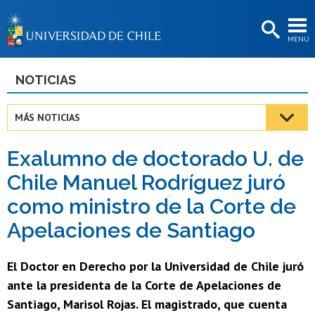
EXTENSIÓN
MENÚ
BIBLIOTECAS
LA UNIVERSIDAD
NOTICIAS
Postulantes
MÁS NOTICIAS
Estudiantes
Exalumno de doctorado U. de
Académicas/os
Chile Manuel Rodríguez juró
Funcionarias/os
como ministro de la Corte de
Egresadas/os
Apelaciones de Santiago
El Doctor en Derecho por la Universidad de Chile juró
ante la presidenta de la Corte de Apelaciones de
Santiago, Marisol Rojas. El magistrado, que cuenta