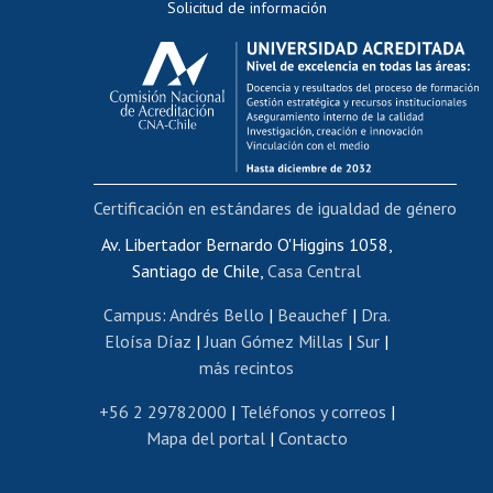
Solicitud de información
Evaluación docente
Calificación académica
Postulación al AUCAI
Funcionarias/os
Cursos internos de capacitación
Bienestar del personal
Certificación en estándares de igualdad de género
Portal de movilidad interna
Certificado de renta
Av. Libertador Bernardo O'Higgins 1058,
Santiago de Chile,
Casa Central
Certificado de renta honorarios
Gestión de correo uchile
Campus
:
Andrés Bello
|
Beauchef
|
Dra.
Editar páginas blancas
Eloísa Díaz
|
Juan Gómez Millas
|
Sur
|
más recintos
Extranjeras/os
Revalidación y reconocimiento de títulos
+56 2 29782000
|
Teléfonos y correos
|
Mapa del portal
|
Contacto
Postulación al Programa de Movilidad Estudiantil
Inscripción de asignaturas