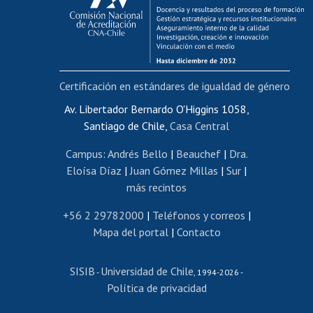
Funcionarias/os
Cursos internos de capacitación
Bienestar del personal
Certificación en estándares de igualdad de género
Portal de movilidad interna
Certificado de renta
Av. Libertador Bernardo O'Higgins 1058,
Santiago de Chile,
Casa Central
Certificado de renta honorarios
Gestión de correo uchile
Campus
:
Andrés Bello
|
Beauchef
|
Dra.
Editar páginas blancas
Eloísa Díaz
|
Juan Gómez Millas
|
Sur
|
más recintos
Extranjeras/os
Revalidación y reconocimiento de títulos
+56 2 29782000
|
Teléfonos y correos
|
Mapa del portal
|
Contacto
Postulación al Programa de Movilidad Estudiantil
Inscripción de asignaturas
SISIB
Universidad de Chile
Cursos de español
-
, 1994-2026 -
Política de privacidad
Mi Uchile
Ayuda tecnológica
Tarjeta TUI
Wifi