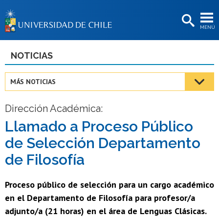
EXTENSIÓN
MENÚ
BIBLIOTECAS
LA UNIVERSIDAD
NOTICIAS
Postulantes
MÁS NOTICIAS
Estudiantes
Dirección Académica:
Académicas/os
Llamado a Proceso Público
Funcionarias/os
de Selección Departamento
Egresadas/os
de Filosofía
Proceso público de selección para un cargo académico
en el Departamento de Filosofía para profesor/a
adjunto/a (21 horas) en el área de Lenguas Clásicas.