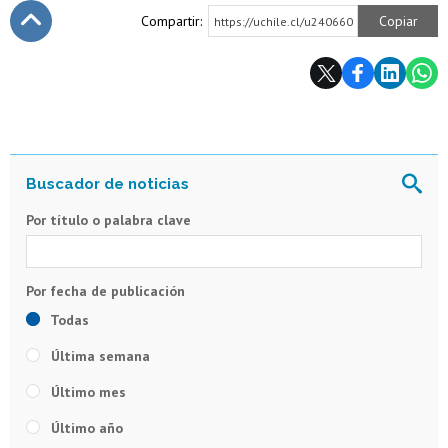
Compartir:
Copiar
https://uchile.cl/u240660
Subir
Por título o palabra clave
Todas
Última semana
Último mes
Último año