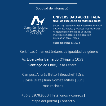
Editar Portafolio Académico
Solicitud de información
Evaluación docente
Calificación académica
Postulación al AUCAI
Funcionarias/os
Cursos internos de capacitación
Bienestar del personal
Certificación en estándares de igualdad de género
Portal de movilidad interna
Certificado de renta
Av. Libertador Bernardo O'Higgins 1058,
Santiago de Chile,
Casa Central
Certificado de renta honorarios
Gestión de correo uchile
Campus
:
Andrés Bello
|
Beauchef
|
Dra.
Editar páginas blancas
Eloísa Díaz
|
Juan Gómez Millas
|
Sur
|
más recintos
Extranjeras/os
Revalidación y reconocimiento de títulos
+56 2 29782000
|
Teléfonos y correos
|
Mapa del portal
|
Contacto
Postulación al Programa de Movilidad Estudiantil