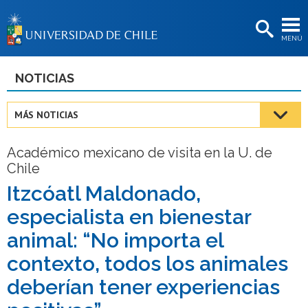
EXTENSIÓN
MENÚ
BIBLIOTECAS
LA UNIVERSIDAD
NOTICIAS
Postulantes
MÁS NOTICIAS
Estudiantes
Académico mexicano de visita en la U. de
Académicas/os
Chile
Funcionarias/os
Itzcóatl Maldonado,
especialista en bienestar
Egresadas/os
animal: “No importa el
contexto, todos los animales
deberían tener experiencias