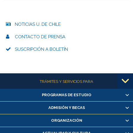
NOTICIAS U. DE CHILE
CONTACTO DE PRENSA
SUSCRIPCIÓN A BOLETÍN
Más información
TRÁMITES Y SERVICIOS PARA
PROGRAMAS DE ESTUDIO
Alumnas/os y exalumnas/os
Matrícula en línea
ADMISIÓN Y BECAS
Inscripción y cambio de asignaturas
ORGANIZACIÓN
Consulta y certificado de notas
Certificado de alumno regular