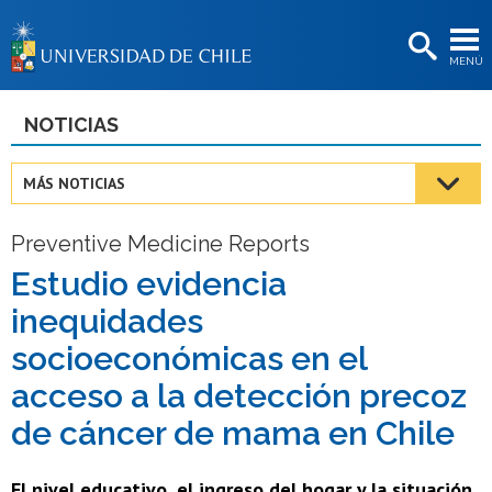
EXTENSIÓN
MENÚ
BIBLIOTECAS
LA UNIVERSIDAD
NOTICIAS
Postulantes
MÁS NOTICIAS
Estudiantes
Preventive Medicine Reports
Académicas/os
Estudio evidencia
Funcionarias/os
inequidades
Egresadas/os
socioeconómicas en el
acceso a la detección precoz
de cáncer de mama en Chile
El nivel educativo, el ingreso del hogar y la situación