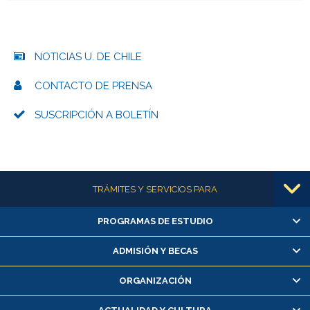
NOTICIAS U. DE CHILE
CONTACTO DE PRENSA
SUSCRIPCIÓN A BOLETÍN
Más información
TRÁMITES Y SERVICIOS PARA
PROGRAMAS DE ESTUDIO
Alumnas/os y exalumnas/os
Matrícula en línea
ADMISIÓN Y BECAS
Inscripción y cambio de asignaturas
ORGANIZACIÓN
Consulta y certificado de notas
Certificado de alumno regular