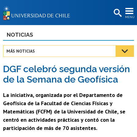
EXTENSIÓN
MENÚ
BIBLIOTECAS
LA UNIVERSIDAD
NOTICIAS
Postulantes
MÁS NOTICIAS
Estudiantes
DGF celebró segunda versión
Académicas/os
de la Semana de Geofísica
Funcionarias/os
La iniciativa, organizada por el Departamento de
Egresadas/os
Geofísica de la Facultad de Ciencias Físicas y
Matemáticas (FCFM) de la Universidad de Chile, se
centró en actividades prácticas y contó con la
participación de más de 70 asistentes.