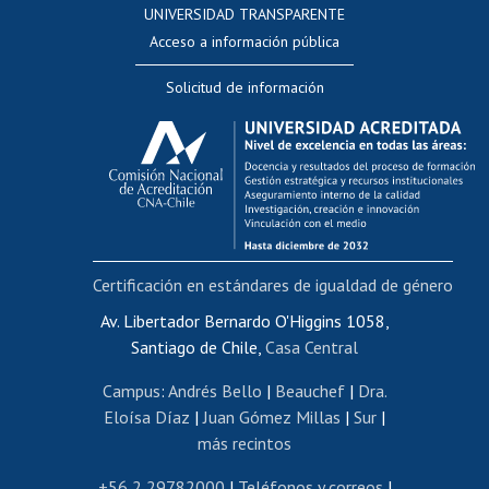
UNIVERSIDAD TRANSPARENTE
Perfeccionamiento
Acceso a información pública
Editar Portafolio Académico
Solicitud de información
Evaluación docente
Calificación académica
Postulación al AUCAI
Funcionarias/os
Cursos internos de capacitación
Bienestar del personal
Certificación en estándares de igualdad de género
Portal de movilidad interna
Certificado de renta
Av. Libertador Bernardo O'Higgins 1058,
Santiago de Chile,
Casa Central
Certificado de renta honorarios
Gestión de correo uchile
Campus
:
Andrés Bello
|
Beauchef
|
Dra.
Editar páginas blancas
Eloísa Díaz
|
Juan Gómez Millas
|
Sur
|
más recintos
Extranjeras/os
Revalidación y reconocimiento de títulos
+56 2 29782000
|
Teléfonos y correos
|