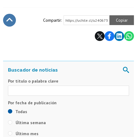
Compartir:
Copiar
https://uchile.cl/u240673
Subir
Por título o palabra clave
Todas
Última semana
Último mes