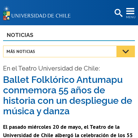
EXTENSIÓN
MENÚ
BIBLIOTECAS
LA UNIVERSIDAD
NOTICIAS
Postulantes
MÁS NOTICIAS
Estudiantes
En el Teatro Universidad de Chile:
Académicas/os
Ballet Folklórico Antumapu
Funcionarias/os
conmemora 55 años de
Egresadas/os
historia con un despliegue de
música y danza
El pasado miércoles 20 de mayo, el Teatro de la
Universidad de Chile albergó la celebración de los 55