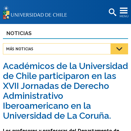
EXTENSIÓN
MENÚ
BIBLIOTECAS
LA UNIVERSIDAD
NOTICIAS
Postulantes
MÁS NOTICIAS
Estudiantes
Académicos de la Universidad
Académicas/os
de Chile participaron en las
Funcionarias/os
XVII Jornadas de Derecho
Egresadas/os
Administrativo
Iberoamericano en la
Universidad de La Coruña.
Los profesores y profesoras del Departamento de