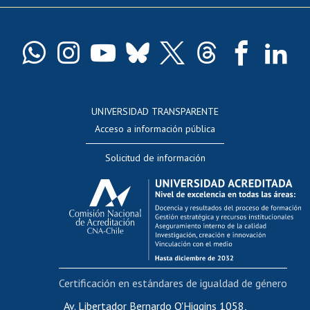
Pago de arancel y crédito exalumnos
Certificado de títulos y grados
Docentes
Postulación a concursos internos de investigación
Consulta a bases de datos
UNIVERSIDAD TRANSPARENTE
Perfeccionamiento
Acceso a información pública
Editar Portafolio Académico
Solicitud de información
Evaluación docente
Calificación académica
Postulación al AUCAI
Funcionarias/os
Cursos internos de capacitación
Bienestar del personal
Certificación en estándares de igualdad de género
Portal de movilidad interna
Certificado de renta
Av. Libertador Bernardo O'Higgins 1058,