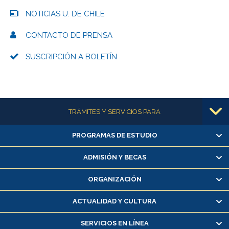
NOTICIAS U. DE CHILE
CONTACTO DE PRENSA
SUSCRIPCIÓN A BOLETÍN
Más información
TRÁMITES Y SERVICIOS PARA
PROGRAMAS DE ESTUDIO
Alumnas/os y exalumnas/os
Matrícula en línea
ADMISIÓN Y BECAS
Inscripción y cambio de asignaturas
ORGANIZACIÓN
Consulta y certificado de notas
Certificado de alumno regular
ACTUALIDAD Y CULTURA
Servicio médico y dental
SERVICIOS EN LÍNEA
Pago de arancel y crédito alumnos