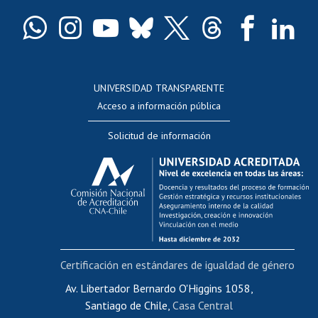
Certificado de títulos y grados
Docentes
Postulación a concursos internos de investigación
Consulta a bases de datos
UNIVERSIDAD TRANSPARENTE
Perfeccionamiento
Acceso a información pública
Editar Portafolio Académico
Solicitud de información
Evaluación docente
Calificación académica
Postulación al AUCAI
Funcionarias/os
Cursos internos de capacitación
Bienestar del personal
Certificación en estándares de igualdad de género
Portal de movilidad interna
Certificado de renta
Av. Libertador Bernardo O'Higgins 1058,
Santiago de Chile,
Casa Central
Certificado de renta honorarios