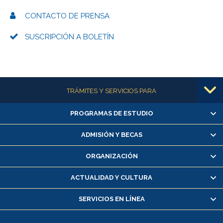
CONTACTO DE PRENSA
SUSCRIPCIÓN A BOLETÍN
Más información
TRÁMITES Y SERVICIOS PARA
PROGRAMAS DE ESTUDIO
Alumnas/os y exalumnas/os
Matrícula en línea
ADMISIÓN Y BECAS
Inscripción y cambio de asignaturas
ORGANIZACIÓN
Consulta y certificado de notas
Certificado de alumno regular
ACTUALIDAD Y CULTURA
Servicio médico y dental
SERVICIOS EN LÍNEA
Pago de arancel y crédito alumnos
Pago de arancel y crédito exalumnos