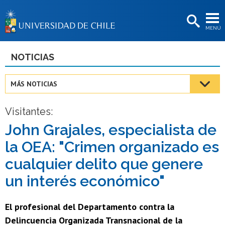
EXTENSIÓN
MENÚ
BIBLIOTECAS
LA UNIVERSIDAD
NOTICIAS
Postulantes
MÁS NOTICIAS
Estudiantes
Visitantes:
Académicas/os
John Grajales, especialista de
Funcionarias/os
la OEA: "Crimen organizado es
Egresadas/os
cualquier delito que genere
un interés económico"
El profesional del Departamento contra la
Delincuencia Organizada Transnacional de la