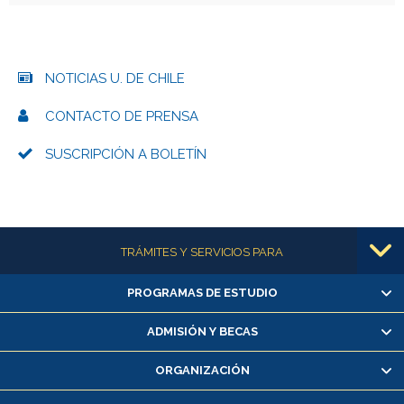
NOTICIAS U. DE CHILE
CONTACTO DE PRENSA
SUSCRIPCIÓN A BOLETÍN
Más información
TRÁMITES Y SERVICIOS PARA
PROGRAMAS DE ESTUDIO
Alumnas/os y exalumnas/os
Matrícula en línea
ADMISIÓN Y BECAS
Inscripción y cambio de asignaturas
ORGANIZACIÓN
Consulta y certificado de notas
Certificado de alumno regular