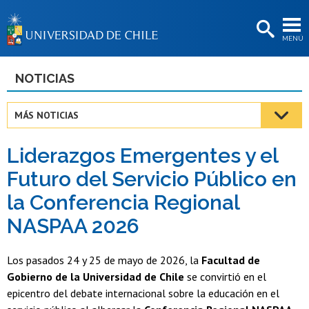
EXTENSIÓN
MENÚ
BIBLIOTECAS
LA UNIVERSIDAD
NOTICIAS
Postulantes
MÁS NOTICIAS
Estudiantes
Liderazgos Emergentes y el
Académicas/os
Futuro del Servicio Público en
Funcionarias/os
la Conferencia Regional
Egresadas/os
NASPAA 2026
Los pasados 24 y 25 de mayo de 2026, la
Facultad de
Gobierno de la Universidad de Chile
se convirtió en el
epicentro del debate internacional sobre la educación en el