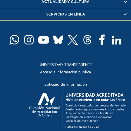
ACTUALIDAD Y CULTURA
Servicio médico y dental
SERVICIOS EN LÍNEA
Pago de arancel y crédito alumnos
Pago de arancel y crédito exalumnos
Certificado de títulos y grados
Docentes
Postulación a concursos internos de investigación
Consulta a bases de datos
UNIVERSIDAD TRANSPARENTE
Perfeccionamiento
Acceso a información pública
Editar Portafolio Académico
Solicitud de información
Evaluación docente
Calificación académica
Postulación al AUCAI
Funcionarias/os
Cursos internos de capacitación
Bienestar del personal