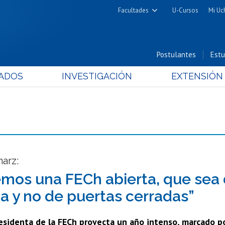
Facultades
U-Cursos
Mi Uc
Arquitectura y Urbanismo
Ciencias
Postulantes
Estu
Cs. Físicas y Matemáticas
ADOS
INVESTIGACIÓN
EXTENSIÓN
Cs. Químicas y Farmacéuticas
Cs. Veterinarias y Pecuarias
Derecho
Filosofía y Humanidades
Medicina
Estudios Avanzados en Educación
arz:
Nutrición y Tecnología de
mos una FECh abierta, que sea 
Alimentos
a y no de puertas cerradas”
sidenta de la FECh proyecta un año intenso, marcado por