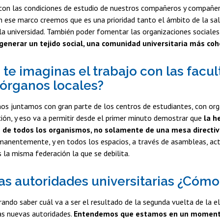
con las condiciones de estudio de nuestros compañeros y compañera
en ese marco creemos que es una prioridad tanto el ámbito de la s
 la universidad. También poder fomentar las organizaciones sociales
generar un tejido social, una comunidad universitaria más co
te imaginas el trabajo con las facul
 órganos locales?
s juntamos con gran parte de los centros de estudiantes, con org
ón, y eso va a permitir desde el primer minuto demostrar que
la h
s de todos los organismos, no solamente de una mesa directi
manentemente, y en todos los espacios, a través de asambleas, acti
s la misma federación la que se debilita.
las autoridades universitarias ¿Cóm
ndo saber cuál va a ser el resultado de la segunda vuelta de la el
as nuevas autoridades.
Entendemos que estamos en un momento c