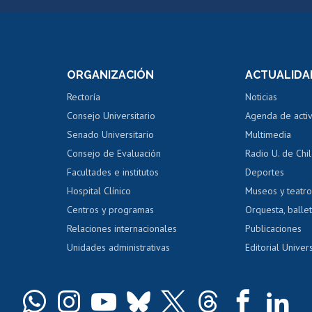
Postulación a concursos
Cursos inte
internos de investigación
capacitació
e asignaturas
Consulta a bases de datos
Bienestar d
 de notas
ORGANIZACIÓN
ACTUALIDA
Perfeccionamiento
Portal de m
 regular
Editar Portafolio Académico
Certificado
Rectoría
Noticias
tal
Evaluación docente
Certificado
Consejo Universitario
Agenda de acti
dito alumnos
honorarios
Calificación académica
Senado Universitario
Multimedia
dito exalumnos
Gestión de 
Consejo de Evaluación
Radio U. de Chi
Postulación al AUCAI
y grados
Editar pági
Facultades e institutos
Deportes
Hospital Clínico
Museos y teatr
da tecnológica
Tarjeta TUI
Wifi
Acoso laboral
s
Centros y programas
Orquesta, ballet
Relaciones internacionales
Publicaciones
Unidades administrativas
Editorial Univers