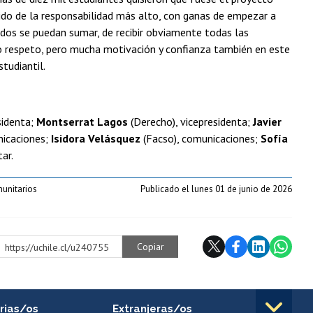
ido de la responsabilidad más alto, con ganas de empezar a
odos se puedan sumar, de recibir obviamente todas las
ido respeto, pero mucha motivación y confianza también en este
tudiantil.
sidenta;
Montserrat Lagos
(Derecho), vicepresidenta;
Javier
nicaciones;
Isidora Velásquez
(Facso), comunicaciones;
Sofía
tar.
munitarios
Publicado el lunes 01 de junio de 2026
Copiar
https://uchile.cl/u240755
rias/os
Extranjeras/os