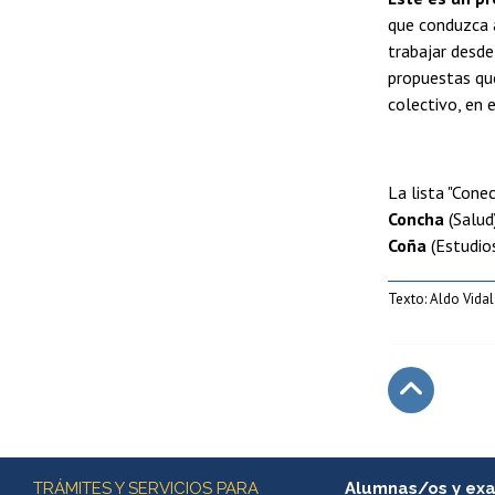
que conduzca a
trabajar desde
propuestas que
colectivo, en 
La lista "Cone
Concha
(Salud
Coña
(Estudios
Texto: Aldo Vidal
Subir
Más información
TRÁMITES Y SERVICIOS PARA
Alumnas/os y ex