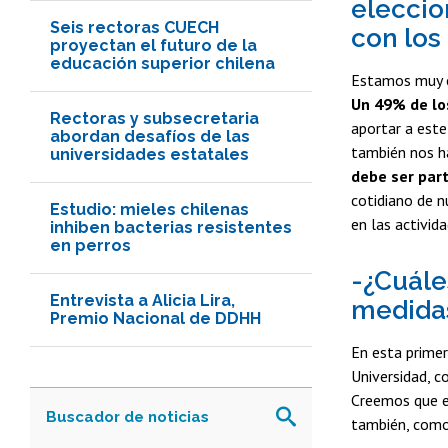
eleccio
Seis rectoras CUECH
con los
proyectan el futuro de la
educación superior chilena
Estamos muy co
Un 49% de los
Rectoras y subsecretaria
aportar a este
abordan desafíos de las
también nos ha
universidades estatales
debe ser par
cotidiano de n
Estudio: mieles chilenas
en las activid
inhiben bacterias resistentes
en perros
-¿Cuále
Entrevista a Alicia Lira,
medidas
Premio Nacional de DDHH
En esta primer
Universidad, c
Creemos que e
también, como