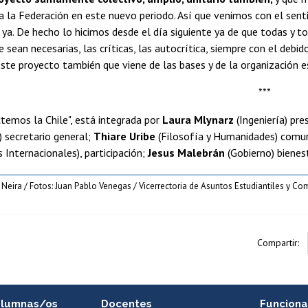
 la Federación en este nuevo periodo. Así que venimos con el sent
 ya. De hecho lo hicimos desde el día siguiente ya de que todas y t
 sean necesarias, las críticas, las autocrítica, siempre con el deb
este proyecto también que viene de las bases y de la organización es
***
ctemos la Chile", está integrada por
Laura Mlynarz
(Ingeniería) pre
) secretario general;
Thiare Uribe
(Filosofía y Humanidades) comu
 Internacionales), participación;
Jesus Malebrán
(Gobierno) bienes
 Neira / Fotos: Juan Pablo Venegas / Vicerrectoria de Asuntos Estudiantiles y Co
Compartir:
alumnas/os
Docentes
Funciona