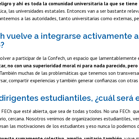
ligro y ahí es toda la comunidad universitaria la que se tien
ica, las universidades estatales. Entonces van a ser bastante rele
nteemos a las autoridades, tanto universitarias como externas, pe
h vuelve a integrarse activamente a
o?
olver a participar de la Confech, un espacio que lamentablemente 
tar, no con una superioridad moral ni para nada parecido, pero 
 También muchas de las problemáticas que tenemos son transversal
ersar, compartir experiencias y también generar confianzas con otras 
irigentes estudiantiles, ¿cuál será e
FECh que esté abierta, que sea de todas y todos. No una FECh que 
rio, cercana. Nosotros venimos de organizaciones estudiantiles, v
resan las motivaciones de los estudiantes y eso nunca lo podemos d
royecto sumamente colectivo, amplio, unitario también,
y que m