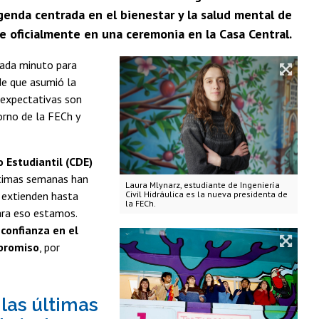
agenda centrada en el bienestar y la salud mental de
me oficialmente en una ceremonia en la Casa Central.
cada minuto para
de que asumió la
 expectativas son
orno de la FECh y
o Estudiantil (CDE)
ltimas semanas han
Laura Mlynarz, estudiante de Ingeniería
e extienden hasta
Civil Hidráulica es la nueva presidenta de
la FECh.
Para eso estamos.
confianza en el
mpromiso
, por
 las últimas