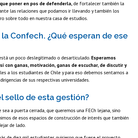
e que poner en pos de defenderla,
de fortalecer también la
vante las relaciones que podamos ir llevando y también los
ro sobre todo en nuestra casa de estudios.
 la Confech. ¿Qué esperan de ese
está un poco deslegitimado o desarticulado.
Esperamos
sí con ganas, motivación, ganas de escuchar, de discutir y
es a los estudiantes de Chile y para eso debemos sentarnos a
dirigencias de sus respectivas universidades.
l sello de esta gestión?
sea a puerta cerrada, que queremos una FECh lejana, sino
enimos de esos espacios de construcción de interés que también
ejar de lado.
ás de diez mil estudiantes quisieron que fuese el proyecto