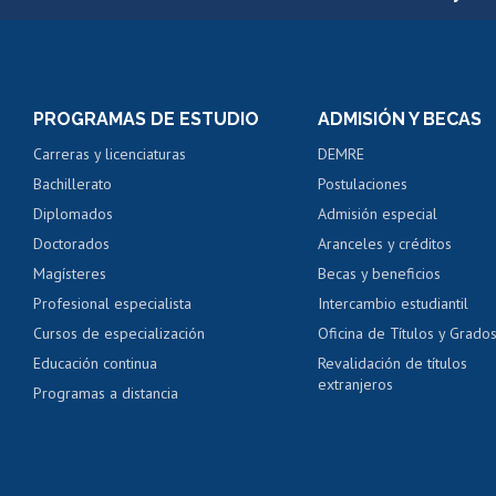
Matrícula en línea
Inscripción y cambio d
Consulta y certificado
PROGRAMAS DE ESTUDIO
ADMISIÓN Y BECAS
Certificado de alumno
Carreras y licenciaturas
DEMRE
Servicio médico y den
Bachillerato
Postulaciones
Pago de arancel y cré
Diplomados
Admisión especial
Pago de arancel y cré
Doctorados
Aranceles y créditos
Certificado de títulos 
Magísteres
Becas y beneficios
Profesional especialista
Intercambio estudiantil
Mi Uchile
Ayu
Cursos de especialización
Oficina de Títulos y Grado
Educación continua
Revalidación de títulos
extranjeros
Programas a distancia