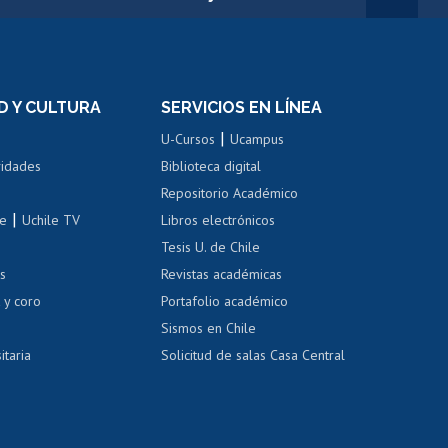
rnos de
Revalidación y reconocimiento
n
de títulos
el personal
Postulación al Programa de
Movilidad Estudiantil
D Y CULTURA
SERVICIOS EN LÍNEA
ovilidad interna
Inscripción de asignaturas
|
 de renta
U-Cursos
Ucampus
Cursos de español
 de renta
vidades
Biblioteca digital
Repositorio Académico
correo uchile
|
le
Uchile TV
Libros electrónicos
nas blancas
Tesis U. de Chile
os
Revistas académicas
, sexual y violencia
Denuncias administrativas
 y coro
Portafolio académico
Sismos en Chile
itaria
Solicitud de salas Casa Central