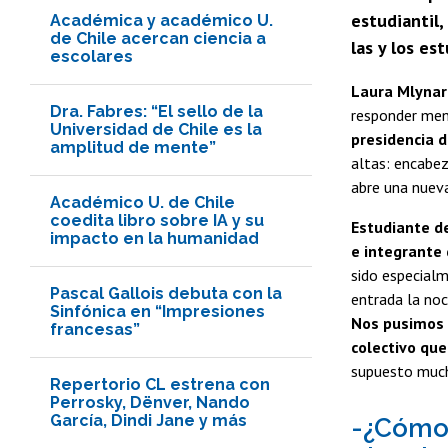
estudiantil,
Académica y académico U.
de Chile acercan ciencia a
las y los es
escolares
Laura Mlyna
Dra. Fabres: “El sello de la
responder men
Universidad de Chile es la
presidencia d
amplitud de mente”
altas: encabez
abre una nueva
Académico U. de Chile
coedita libro sobre IA y su
Estudiante de
impacto en la humanidad
e integrante 
sido especialm
Pascal Gallois debuta con la
entrada la noc
Sinfónica en “Impresiones
Nos pusimos a
francesas”
colectivo qu
supuesto much
Repertorio CL estrena con
Perrosky, Dënver, Nando
García, Dindi Jane y más
-¿Cómo 