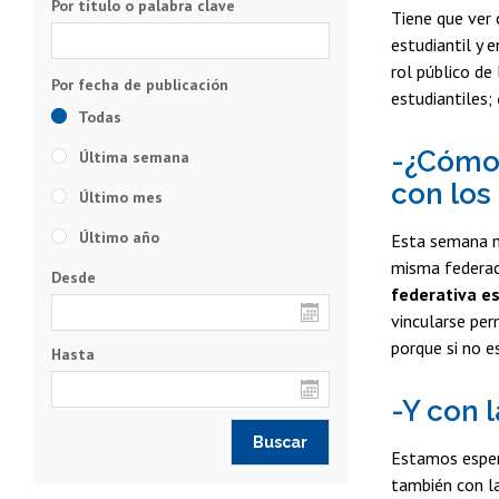
Por título o palabra clave
Tiene que ver 
estudiantil y 
rol público de
estudiantiles;
Todas
-¿Cómo 
Última semana
con los
Último mes
Último año
Esta semana no
misma federaci
Desde
federativa e
vincularse per
porque si no e
Hasta
-Y con 
Estamos espera
también con l