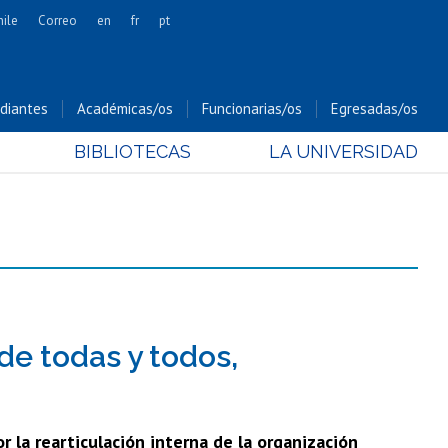
hile
Correo
en
fr
pt
Artes
Cs. Agronómicas
diantes
Académicas/os
Funcionarias/os
Egresadas/os
Cs. Forestales y Conservación
BIBLIOTECAS
LA UNIVERSIDAD
Cs. Sociales
Comunicación e Imagen
Economía y Negocios
Gobierno
Odontología
Estudios Internacionales
Bachillerato
de todas y todos,
Hospital Clínico
 la rearticulación interna de la organización