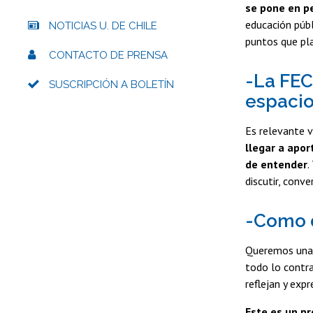
se pone en pe
educación públ
NOTICIAS U. DE CHILE
puntos que pla
CONTACTO DE PRENSA
-La FEC
SUSCRIPCIÓN A BOLETÍN
espaci
Es relevante v
llegar a apor
de entender
.
discutir, conv
-Como d
Queremos una 
todo lo contra
reflejan y exp
Este es un p