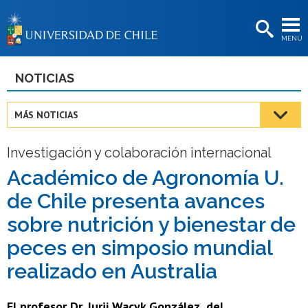
EXTENSIÓN
MENÚ
BIBLIOTECAS
LA UNIVERSIDAD
NOTICIAS
Postulantes
MÁS NOTICIAS
Estudiantes
Investigación y colaboración internacional
Académicas/os
Académico de Agronomía U.
Funcionarias/os
de Chile presenta avances
Egresadas/os
sobre nutrición y bienestar de
peces en simposio mundial
realizado en Australia
El profesor Dr. Jurij Wacyk González, del