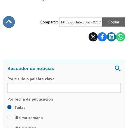
Compartir:
Copiar
https://uchile.cl/u240757
Subir
Por título o palabra clave
Todas
Última semana