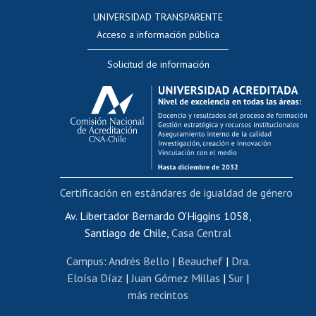
Consulta a bases de datos
UNIVERSIDAD TRANSPARENTE
Perfeccionamiento
Acceso a información pública
Editar Portafolio Académico
Solicitud de información
Evaluación docente
Calificación académica
Postulación al AUCAI
Funcionarias/os
Cursos internos de capacitación
Bienestar del personal
Certificación en estándares de igualdad de género
Portal de movilidad interna
Certificado de renta
Av. Libertador Bernardo O'Higgins 1058,
Santiago de Chile,
Casa Central
Certificado de renta honorarios
Gestión de correo uchile
Campus
:
Andrés Bello
|
Beauchef
|
Dra.
Editar páginas blancas
Eloísa Díaz
|
Juan Gómez Millas
|
Sur
|
más recintos
Extranjeras/os