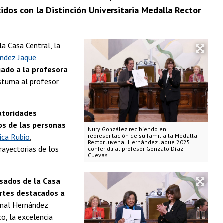
idos con la Distinción Universitaria Medalla Rector
a Casa Central, la
ández Jaque
ado a la profesora
óstuma al profesor
utoridades
os de las personas
Nury González recibiendo en
ca Rubio
,
representación de su familia la Medalla
Rector Juvenal Hernández Jaque 2025
rayectorias de los
conferida al profesor Gonzalo Díaz
Cuevas.
esados de la Casa
ortes destacados a
venal Hernández
co, la excelencia