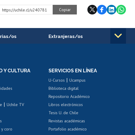
Copiar
https://uchile.cl/u240781
rias/os
Extranjeras/os
rnos de
Revalidación y reconocimiento
n
de títulos
el personal
Postulación al Programa de
Movilidad Estudiantil
D Y CULTURA
SERVICIOS EN LÍNEA
ovilidad interna
Inscripción de asignaturas
|
 de renta
U-Cursos
Ucampus
Cursos de español
 de renta
vidades
Biblioteca digital
Repositorio Académico
correo uchile
|
le
Uchile TV
Libros electrónicos
nas blancas
Tesis U. de Chile
os
Revistas académicas
, sexual y violencia
Denuncias administrativas
 y coro
Portafolio académico