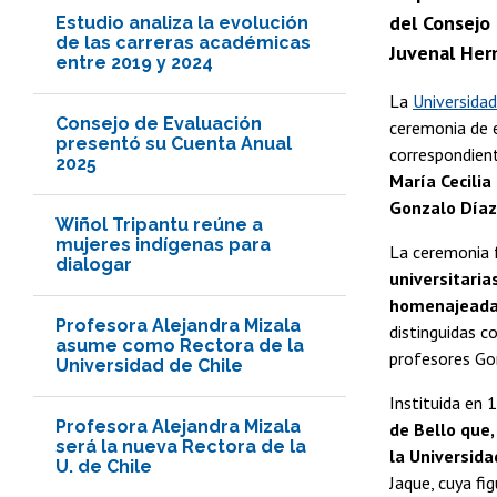
del Consejo 
Estudio analiza la evolución
de las carreras académicas
Juvenal Her
entre 2019 y 2024
La
Universidad
Consejo de Evaluación
ceremonia de e
presentó su Cuenta Anual
correspondien
2025
María Cecilia
Gonzalo Díaz
Wiñol Tripantu reúne a
mujeres indígenas para
La ceremonia 
dialogar
universitaria
homenajeada
Profesora Alejandra Mizala
distinguidas c
asume como Rectora de la
profesores Gon
Universidad de Chile
Instituida en 
Profesora Alejandra Mizala
de Bello que,
será la nueva Rectora de la
la Universida
U. de Chile
Jaque, cuya fig