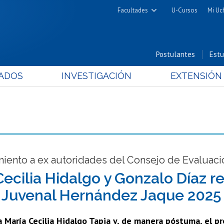
Facultades
U-Cursos
Mi Uc
Arquitectura y Urbanismo
Ciencias
Postulantes
Estu
Cs. Físicas y Matemáticas
ADOS
INVESTIGACIÓN
EXTENSIÓN
Cs. Químicas y Farmacéuticas
Cs. Veterinarias y Pecuarias
Derecho
Filosofía y Humanidades
Medicina
Estudios Avanzados en Educación
iento a ex autoridades del Consejo de Evaluaci
Nutrición y Tecnología de
Cecilia Hidalgo y Gonzalo Díaz r
Alimentos
 Juvenal Hernández Jaque 2025
a María Cecilia Hidalgo Tapia y, de manera póstuma, el 