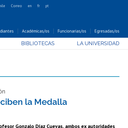
hile
Correo
en
fr
pt
Artes
Cs. Agronómicas
diantes
Académicas/os
Funcionarias/os
Egresadas/os
Cs. Forestales y Conservación
BIBLIOTECAS
LA UNIVERSIDAD
Cs. Sociales
Comunicación e Imagen
Economía y Negocios
Gobierno
Odontología
Estudios Internacionales
ón
Bachillerato
eciben la Medalla
Hospital Clínico
profesor Gonzalo Díaz Cuevas, ambos ex autoridades