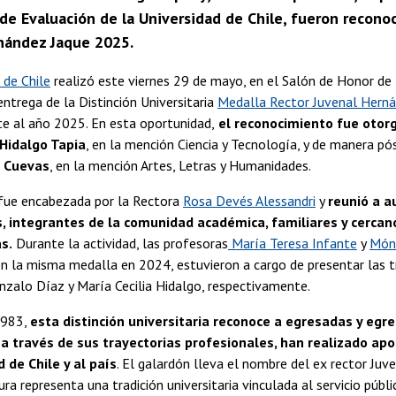
de Evaluación de la Universidad de Chile, fueron reconoc
nández Jaque 2025.
 de Chile
realizó este viernes 29 de mayo, en el Salón de Honor de l
ntrega de la Distinción Universitaria
Medalla Rector Juvenal Hern
te al año 2025. En esta oportunidad,
el reconocimiento fue otorg
 Hidalgo Tapia
, en la mención Ciencia y Tecnología, y de manera p
 Cuevas
, en la mención Artes, Letras y Humanidades.
fue encabezada por la Rectora
Rosa Devés Alessandri
y
reunió a a
s, integrantes de la comunidad académica, familiares y cercan
s.
Durante la actividad, las profesoras
María Teresa Infante
y
Móni
on la misma medalla en 2024, estuvieron a cargo de presentar las t
zalo Díaz y María Cecilia Hidalgo, respectivamente.
1983,
esta distinción universitaria reconoce a egresadas y egr
 a través de sus trayectorias profesionales, han realizado ap
d de Chile y al país
. El galardón lleva el nombre del ex rector Ju
ura representa una tradición universitaria vinculada al servicio públi