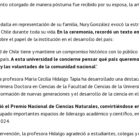
nto otorgado de manera póstuma fue recibido por su esposa, la arti
medalla en representación de su familia, Nury González evocó la es
 Chile durante toda su vida.
En la ceremonia, recordó un texto e
bre el papel de la institución en el desarrollo del país:
d de Chile tiene y mantiene un compromiso histórico con lo público 
país.
A esta universidad le concierne pensar qué país queremos
 y las voluntades de la comunidad nacional
".
la profesora María Cecilia Hidalgo Tapia ha desarrollado una destacad
rimera Doctora en Ciencias de la Facultad de Ciencias de la Universi
formación de nuevas generaciones y el desarrollo de la ciencia en el
ió el Premio Nacional de Ciencias Naturales, convirtiéndose 
pado importantes espacios de liderazgo académico y científico, ent
2024.
ervención, la profesora Hidalgo agradeció a estudiantes, colegas y