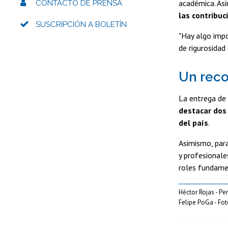
académica. As
CONTACTO DE PRENSA
las contribuc
SUSCRIPCIÓN A BOLETÍN
"Hay algo impo
de rigurosidad
Un reco
La entrega de 
destacar dos 
del país
.
Asimismo, par
y profesionale
roles fundamen
Héctor Rojas - Pe
Felipe PoGa - Fo