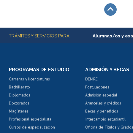
Subir
Más información
TRÁMITES Y SERVICIOS PARA
Alumnas/os y ex
Matrícula en línea
Inscripción y cambio d
Consulta y certificado
PROGRAMAS DE ESTUDIO
ADMISIÓN Y BECAS
Certificado de alumno
Carreras y licenciaturas
DEMRE
Servicio médico y den
Bachillerato
Postulaciones
Pago de arancel y cré
Diplomados
Admisión especial
Pago de arancel y cré
Doctorados
Aranceles y créditos
Certificado de títulos 
Magísteres
Becas y beneficios
Profesional especialista
Intercambio estudiantil
Mi Uchile
Ayu
Cursos de especialización
Oficina de Títulos y Grado