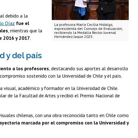
al debido a la
lo Díaz
fue el
La profesora María Cecilia Hidalgo,
expresidenta del Consejo de Evaluación,
ales
, mientras que la
recibiendo la Medalla Rector Juvenal
Hernández Jaque 2025.
e 2016 y 2017
.
d y del país
iento a los profesores
, destacando sus aportes al desarrollo
 compromiso sostenido con la Universidad de Chile y el país.
 visual, académico y formador en la Universidad de Chile.
lar de la Facultad de Artes y recibió el Premio Nacional de
 visuales chilenas, con una obra reconocida tanto en Chile como
rayectoria marcada por el compromiso con la Universidad y