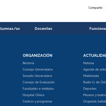
Compartir:
alumnas/os
Docentes
Funciona
Postulación a concursos
Cursos inte
internos de investigación
capacitació
e asignaturas
Consulta a bases de datos
Bienestar d
 de notas
ORGANIZACIÓN
ACTUALIDA
Perfeccionamiento
Portal de m
 regular
Editar Portafolio Académico
Certificado
Rectoría
Noticias
tal
Evaluación docente
Certificado
Consejo Universitario
Agenda de acti
dito alumnos
honorarios
Calificación académica
Senado Universitario
Multimedia
dito exalumnos
Gestión de 
Consejo de Evaluación
Radio U. de Chi
Postulación al AUCAI
y grados
Editar pági
Facultades e institutos
Deportes
Hospital Clínico
Museos y teatr
da tecnológica
Tarjeta TUI
Wifi
Acoso laboral
s
Centros y programas
Orquesta, ballet