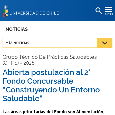
EXTENSIÓN
MENÚ
BIBLIOTECAS
LA UNIVERSIDAD
NOTICIAS
Postulantes
MÁS NOTICIAS
Estudiantes
Grupo Técnico De Prácticas Saludables
Académicas/os
(GTPS) - 2026
Funcionarias/os
Abierta postulación al 2°
Fondo Concursable
Egresadas/os
“Construyendo Un Entorno
Saludable”
Las áreas prioritarias del Fondo son Alimentación,