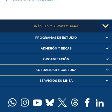
Más información
TRÁMITES Y SERVICIOS PARA
PROGRAMAS DE ESTUDIO
Alumnas/os y exalumnas/os
Matrícula en línea
ADMISIÓN Y BECAS
Inscripción y cambio de asignaturas
ORGANIZACIÓN
Consulta y certificado de notas
Certificado de alumno regular
ACTUALIDAD Y CULTURA
Servicio médico y dental
SERVICIOS EN LÍNEA
Pago de arancel y crédito alumnos
Pago de arancel y crédito exalumnos
Certificado de títulos y grados
Docentes