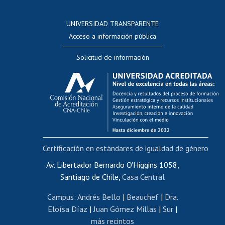
Postulación a concursos internos de investigación
Consulta a bases de datos
UNIVERSIDAD TRANSPARENTE
Perfeccionamiento
Acceso a información pública
Editar Portafolio Académico
Solicitud de información
Evaluación docente
Calificación académica
Postulación al AUCAI
Funcionarias/os
Cursos internos de capacitación
Bienestar del personal
Certificación en estándares de igualdad de género
Portal de movilidad interna
Certificado de renta
Av. Libertador Bernardo O'Higgins 1058,
Santiago de Chile,
Casa Central
Certificado de renta honorarios
Gestión de correo uchile
Campus
:
Andrés Bello
|
Beauchef
|
Dra.
Editar páginas blancas
Eloísa Díaz
|
Juan Gómez Millas
|
Sur
|
más recintos