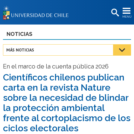
EXTENSIÓN
MENÚ
BIBLIOTECAS
LA UNIVERSIDAD
NOTICIAS
Postulantes
MÁS NOTICIAS
Estudiantes
En el marco de la cuenta pública 2026
Académicas/os
Científicos chilenos publican
Funcionarias/os
carta en la revista Nature
Egresadas/os
sobre la necesidad de blindar
la protección ambiental
frente al cortoplacismo de los
ciclos electorales