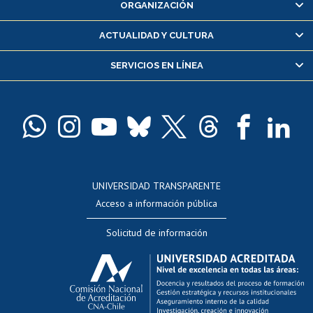
ORGANIZACIÓN
Consulta y certificado de notas
Certificado de alumno regular
ACTUALIDAD Y CULTURA
Servicio médico y dental
SERVICIOS EN LÍNEA
Pago de arancel y crédito alumnos
Pago de arancel y crédito exalumnos
Certificado de títulos y grados
Docentes
Postulación a concursos internos de investigación
Consulta a bases de datos
UNIVERSIDAD TRANSPARENTE
Perfeccionamiento
Acceso a información pública
Editar Portafolio Académico
Solicitud de información
Evaluación docente
Calificación académica
Postulación al AUCAI
Funcionarias/os