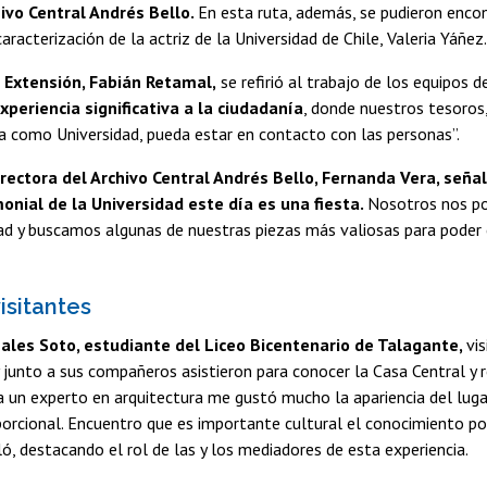
hivo Central Andrés Bello.
En esta ruta, además, se pudieron encon
caracterización de la actriz de la Universidad de Chile, Valeria Yáñez.
 Extensión, Fabián Retamal,
se refirió al trabajo de los equipos 
xperiencia significativa a la ciudadanía
, donde nuestros tesoros,
a como Universidad, pueda estar en contacto con las personas”.
irectora del Archivo Central Andrés Bello, Fernanda Vera, seña
onial de la Universidad este día es una fiesta.
Nosotros nos po
ad y buscamos algunas de nuestras piezas más valiosas para poder
visitantes
ales Soto, estudiante del Liceo Bicentenario de Talagante,
vi
 y junto a sus compañeros asistieron para conocer la Casa Central y r
 un experto en arquitectura me gustó mucho la apariencia del luga
porcional. Encuentro que es importante cultural el conocimiento p
ló, destacando el rol de las y los mediadores de esta experiencia.