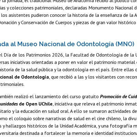
la jornada, el tradicional Museo de Anatomía recibió al público con
ias y colecciones patrimoniales, declaradas Monumento Nacional de
 los asistentes pudieron conocer la historia de la enseñanza de la 
nación y Conservación de Cuerpos y piezas de gran valor histórico
iada al Museo Nacional de Odontología (MNO)
l Día de los Patrimonios 2026, la Facultad de Odontología de la U
ersas iniciativas orientadas a poner en valor el patrimonio material 
historia de la salud pública y la odontología en el país. Entre ellas
ional de Odontología
, que recibió a las y los visitantes con reco
trimoniales.
ambién realizó el lanzamiento del curso gratuito
Promoción de Cuid
munidades
de Open UChile
, iniciativa que releva el patrimonio inmat
tario y la educación en salud oral. A ello se sumaron actividades de
omo el coloquio sobre narrativas de salud en el cine chileno, la div
s y hallazgos históricos de la Unidad Académica, y una fotografía m
ersitaria destinada a fortalecer la memoria e identidad instituciona