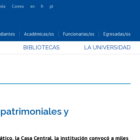
hile
Correo
en
fr
pt
Artes
Cs. Agronómicas
diantes
Académicas/os
Funcionarias/os
Egresadas/os
Cs. Forestales y Conservación
BIBLIOTECAS
LA UNIVERSIDAD
Cs. Sociales
Comunicación e Imagen
Economía y Negocios
Gobierno
Odontología
Estudios Internacionales
Bachillerato
 patrimoniales y
Hospital Clínico
ico, la Casa Central, la institución convocó a miles