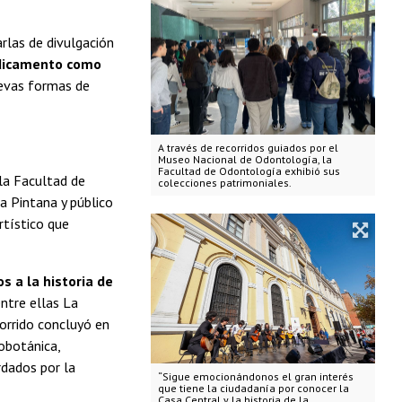
arlas de divulgación
medicamento como
uevas formas de
A través de recorridos guiados por el
Museo Nacional de Odontología, la
Facultad de Odontología exhibió sus
la Facultad de
colecciones patrimoniales.
a Pintana y público
artístico que
 a la historia de
ntre ellas La
corrido concluyó en
obotánica,
rdados por la
“Sigue emocionándonos el gran interés
que tiene la ciudadanía por conocer la
Casa Central y la historia de la