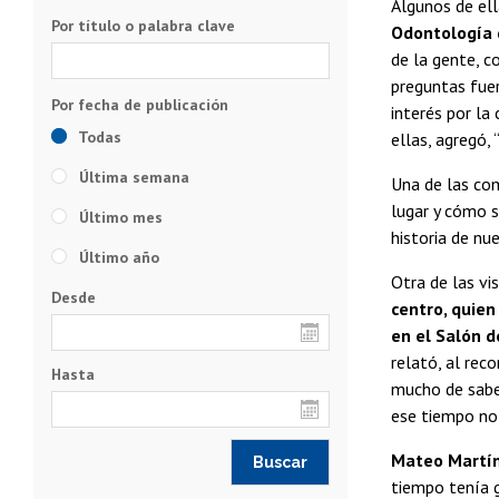
Algunos de ell
Por título o palabra clave
Odontología 
de la gente, c
preguntas fue
interés por la 
Todas
ellas, agregó,
Última semana
Una de las co
lugar y cómo s
Último mes
historia de nu
Último año
Otra de las vi
Desde
centro, quien
en el Salón d
relató, al rec
Hasta
mucho de saber
ese tiempo no 
Mateo Martíne
tiempo tenía g