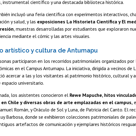
instrumental científico y una destacada biblioteca histórica.
bién incluyó una feria científica con experimentos interactivos, ch
ción y salud, y las
exposiciones La Historieta Científica y El 
resión
, muestras desarrolladas por estudiantes que exploraron n
iencia mediante el cómic y las artes visuales.
o artístico y cultura de Antumapu
onas participaron en los recorridos patrimoniales organizados por 
ómicas en el Campus Antumapu. La iniciativa, dirigida a vecinos de L
ió acercar a las y los visitantes al patrimonio histórico, cultural y 
 espacio universitario.
nada, los asistentes conocieron el
Rewe Mapuche, hitos vinculados
 en Chile y diversas obras de arte emplazadas en el campus,
e
amuel Román, y Oráculo de Sol y Luna, de Patricia del Canto. El re
Ruy Barbosa, donde se exhibieron colecciones patrimoniales de pale
ntiguos artefactos de comunicación y ejemplares históricos resgua