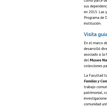
Como parte de 
sus dependenc
en 2015. Las y
Programa de Do
institución.
Visita gu
En el marco de
desarrolló div
asociado a la 
del
Museo Nac
colecciones pa
La Facultad t
Familias y Co
trabajo comuni
patrimonial, c
investigacione
comunidad univ