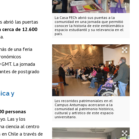
La Casa FECh abrió sus puertas a la
 abrió las puertas
comunidad en una jornada que permitió
conocer la historia de este emblemático
a cerca de 12.600
espacio estudiantil y su relevancia en el
país.
a.
más de una feria
tronómicos
y GMT. La jornada
iantes de postgrado
ica y
Los recorridos patrimoniales en el
Campus Antumapu acercaron a la
comunidad al patrimonio histórico,
400 personas
cultural y artístico de este espacio
universitario.
yo. Las y los
na ciencia al centro
 en Chile a través de