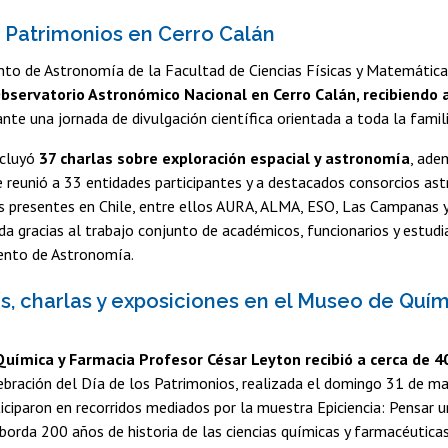
s Patrimonios en Cerro Calán
to de Astronomía de la Facultad de Ciencias Físicas y Matemáticas
bservatorio Astronómico Nacional en Cerro Calán, recibiendo 
nte una jornada de divulgación científica orientada a toda la famili
ncluyó
37 charlas sobre exploración espacial y astronomía
, ade
e reunió a 33 entidades participantes y a destacados consorcios as
s presentes en Chile, entre ellos AURA, ALMA, ESO, Las Campanas 
da gracias al trabajo conjunto de académicos, funcionarios y estud
nto de Astronomía.
s, charlas y exposiciones en el Museo de Quím
Química y Farmacia Profesor César Leyton recibió a cerca de 
ebración del Día de los Patrimonios, realizada el domingo 31 de ma
ticiparon en recorridos mediados por la muestra Epiciencia: Pensar u
borda 200 años de historia de las ciencias químicas y farmacéuticas