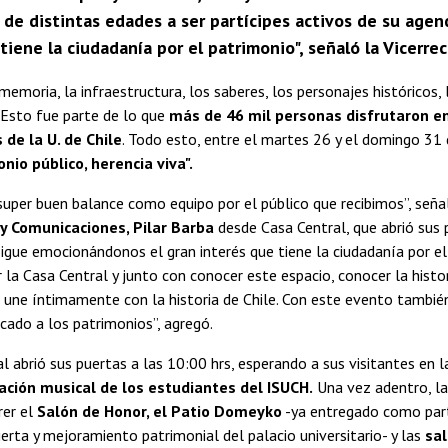
 de distintas edades a ser partícipes activos de su age
tiene la ciudadanía por el patrimonio", señaló la Vicerre
 memoria, la infraestructura, los saberes, los personajes históricos, 
 Esto fue parte de lo que
más de 46 mil personas disfrutaron en
de la U. de Chile
. Todo esto, entre el martes 26 y el domingo 31
nio público, herencia viva".
per buen balance como equipo por el público que recibimos”, seña
y Comunicaciones, Pilar Barba
desde Casa Central, que abrió sus
igue emocionándonos el gran interés que tiene la ciudadanía por el
 la Casa Central y junto con conocer este espacio, conocer la histor
e une íntimamente con la historia de Chile. Con este evento tambi
ado a los patrimonios”, agregó.
l abrió sus puertas a las 10:00 hrs, esperando a sus visitantes en la
ación musical de los estudiantes del ISUCH.
Una vez adentro, las
rer el
Salón de Honor, el Patio Domeyko
-ya entregado como part
erta y mejoramiento patrimonial del palacio universitario- y las
sal