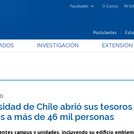
Facultades
U-Cursos
Mi Uc
Arquitectura y Urbanismo
Ciencias
Postulantes
Estu
Cs. Físicas y Matemáticas
ADOS
INVESTIGACIÓN
EXTENSIÓN
Cs. Químicas y Farmacéuticas
Cs. Veterinarias y Pecuarias
Derecho
Filosofía y Humanidades
Medicina
Estudios Avanzados en Educación
co
Nutrición y Tecnología de
sidad de Chile abrió sus tesoros
Alimentos
s a más de 46 mil personas
entes campus y unidades, incluyendo su edificio emblemát