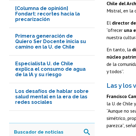
Chile del Arc
[Columna de opinión]
Mistral, en la 
Fondart: recortes hacia la
precarización
El
director de
“ofrecer
una e
Primera generación de
nuestra cultur
Quiero Ser Docente inicia su
camino en la U. de Chile
En tanto, la
d
núcleo patrim
Especialista U. de Chile
de la comunid
explica el consumo de agua
y todos”.
de la IA y su riesgo
Las y los 
Los desafíos de hablar sobre
Francisco Can
salud mental en la era de las
redes sociales
la U. de Chile
“Aunque no sea
simétrico, pro
parezca”, seña