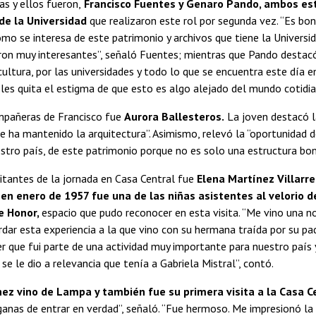
as y ellos fueron,
Francisco Fuentes y Genaro Pando, ambos es
de la Universidad
que realizaron este rol por segunda vez. “Es bon
omo se interesa de este patrimonio y archivos que tiene la Universi
ron muy interesantes”, señaló Fuentes; mientras que Pando destacó
cultura, por las universidades y todo lo que se encuentra este día en
 “les quita el estigma de que esto es algo alejado del mundo cotidia
mpañeras de Francisco fue
Aurora Ballesteros.
La joven destacó la
e ha mantenido la arquitectura”. Asimismo, relevó la “oportunidad 
estro país, de este patrimonio porque no es solo una estructura bon
sitantes de la jornada en Casa Central fue
Elena Martínez Villarre
 en enero de 1957 fue una de las niñas asistentes al velorio d
e Honor,
espacio que pudo reconocer en esta visita. “Me vino una n
ordar esta experiencia a la que vino con su hermana traída por su pa
 que fui parte de una actividad muy importante para nuestro país 
se le dio a relevancia que tenía a Gabriela Mistral”, contó.
z vino de Lampa y también fue su primera visita a la Casa Ce
anas de entrar en verdad”, señaló. “Fue hermoso. Me impresionó la 