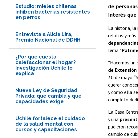
de personas
Estudio: mieles chilenas
inhiben bacterias resistentes
interés que 
en perros
La historia, la
Entrevista a Alicia Lira,
relatos y más.
Premio Nacional de DDHH
dependencias 
lema
"Patrimo
¿Por qué cuesta
calefaccionar el hogar?
“Hacemos un su
Investigación Uchile lo
de Extensión 
explica
30 de mayo. “S
querer conocer
Nueva Ley de Seguridad
y como ella s
Privada: qué cambia y qué
completo dedic
capacidades exige
La Casa Centra
Uchile fortalece el cuidado
y una
present
de la salud mental con
pudieron recor
cursos y capacitaciones
cambio de cubi