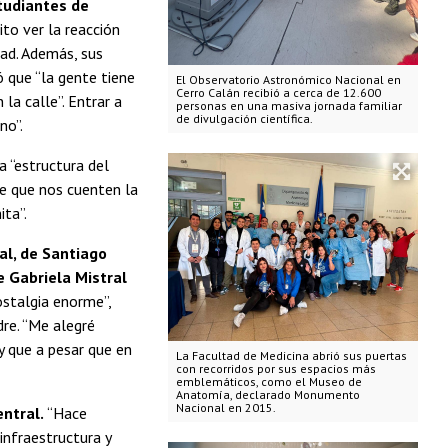
tudiantes de
ito ver la reacción
dad. Además, sus
 que “la gente tiene
El Observatorio Astronómico Nacional en
Cerro Calán recibió a cerca de 12.600
 la calle”. Entrar a
personas en una masiva jornada familiar
de divulgación científica.
no”.
 “estructura del
de que nos cuenten la
ita”.
al, de Santiago
e Gabriela Mistral
ostalgia enorme”,
dre. “Me alegré
y que a pesar que en
La Facultad de Medicina abrió sus puertas
con recorridos por sus espacios más
emblemáticos, como el Museo de
Anatomía, declarado Monumento
Nacional en 2015.
ntral.
“Hace
infraestructura y