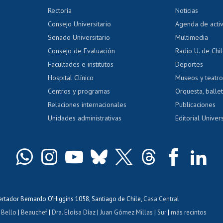
 regular
Editar Portafolio Académico
Certificado
Rectoría
Noticias
tal
Evaluación docente
Certificado
Consejo Universitario
Agenda de acti
dito alumnos
honorarios
Calificación académica
Senado Universitario
Multimedia
dito exalumnos
Gestión de 
Consejo de Evaluación
Radio U. de Chi
Postulación al AUCAI
y grados
Editar pági
Facultades e institutos
Deportes
Hospital Clínico
Museos y teatr
da tecnológica
Tarjeta TUI
Wifi
Acoso laboral
s
Centros y programas
Orquesta, ballet
Relaciones internacionales
Publicaciones
Unidades administrativas
Editorial Univers
bertador Bernardo O'Higgins 1058, Santiago de Chile,
Casa Central
 Bello
|
Beauchef
|
Dra. Eloísa Díaz
|
Juan Gómez Millas
|
Sur
|
más recintos