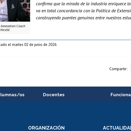
confirma que la mirada de la industria enriquece la
va en total concordancia con la Política de Extensi
construyendo puentes genuinos entre nuestros estudi
 Innovation Coach
Nestlé.
cado el martes 02 de junio de 2026
Compartir:
alumnas/os
Docentes
Funciona
Postulación a concursos
Cursos inte
internos de investigación
capacitació
e asignaturas
Consulta a bases de datos
Bienestar d
 de notas
ORGANIZACIÓN
ACTUALIDA
Perfeccionamiento
Portal de m