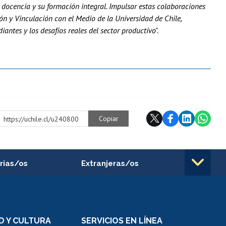
 docencia y su formación integral. Impulsar estas colaboraciones
ón y Vinculación con el Medio de la Universidad de Chile,
antes y los desafíos reales del sector productivo".
Copiar
https://uchile.cl/u240800
rias/os
Extranjeras/os
rnos de
Revalidación y reconocimiento
n
de títulos
el personal
Postulación al Programa de
Movilidad Estudiantil
D Y CULTURA
SERVICIOS EN LÍNEA
ovilidad interna