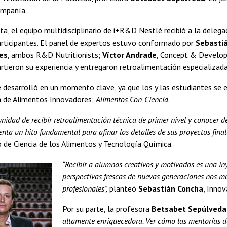
ompañía.
ita, el equipo multidisciplinario de i+R&D Nestlé recibió a la deleg
articipantes. El panel de expertos estuvo conformado por
Sebasti
res
, ambos R&D Nutritionists;
Víctor Andrade
, Concept & Develo
tieron su experiencia y entregaron retroalimentación especializada
e desarrolló en un momento clave, ya que los y las estudiantes se 
a de Alimentos Innovadores:
Alimentos Con-Ciencia
.
unidad de recibir retroalimentación técnica de primer nivel y conocer
nta un hito fundamental para afinar los detalles de sus proyectos final
de Ciencia de los Alimentos y Tecnología Química.
“Recibir a alumnos creativos y motivados es una in
perspectivas frescas de nuevas generaciones nos m
profesionales”,
planteó
Sebastián Concha
, Inno
Por su parte, la profesora
Betsabet Sepúlveda
altamente enriquecedora. Ver cómo las mentorías de