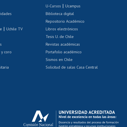
Inscripción de asignaturas
|
 de renta
U-Cursos
Ucampus
Cursos de español
 de renta
vidades
Biblioteca digital
Repositorio Académico
correo uchile
|
le
Uchile TV
Libros electrónicos
nas blancas
Tesis U. de Chile
os
Revistas académicas
, sexual y violencia
Denuncias administrativas
 y coro
Portafolio académico
Sismos en Chile
itaria
Solicitud de salas Casa Central