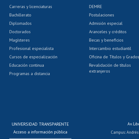
Certificado de alumno
Carreras y licenciaturas
DEMRE
Servicio médico y den
Bachillerato
Postulaciones
Pago de arancel y cré
Diplomados
Admisión especial
Pago de arancel y cré
Doctorados
Aranceles y créditos
Certificado de títulos 
Magísteres
Becas y beneficios
Profesional especialista
Intercambio estudiantil
Mi Uchile
Ayu
Cursos de especialización
Oficina de Títulos y Grado
Educación continua
Revalidación de títulos
extranjeros
Programas a distancia
UNIVERSIDAD TRANSPARENTE
Av. Li
Acceso a información pública
Campus
:
Andrés