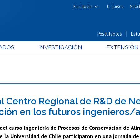
Facultades
U-Cursos
Mi Uc
Arquitectura y Urbanismo
Ciencias
Postulantes
Estu
Cs. Físicas y Matemáticas
ADOS
INVESTIGACIÓN
EXTENSIÓN
Cs. Químicas y Farmacéuticas
Cs. Veterinarias y Pecuarias
Derecho
Filosofía y Humanidades
Medicina
Estudios Avanzados en Educación
 al Centro Regional de R&D de N
Nutrición y Tecnología de
ción en los futuros ingenieros/
Alimentos
 del curso Ingeniería de Procesos de Conservación de Al
 la Universidad de Chile participaron en una jornada de