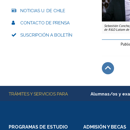
NOTICIAS U. DE CHILE
CONTACTO DE PRENSA
Sebastián Concha,
de R&D Latam de 
SUSCRIPCIÓN A BOLETÍN
Publi
Subir
Más información
TRÁMITES Y SERVICIOS PARA
Alumnas/os y ex
Matrícula en línea
Inscripción y cambio d
Consulta y certificado
PROGRAMAS DE ESTUDIO
ADMISIÓN Y BECAS