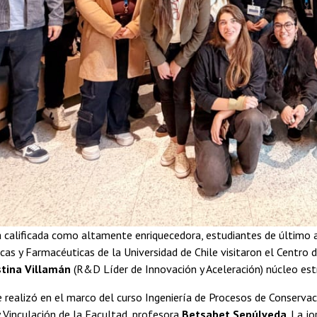
 calificada como altamente enriquecedora, estudiantes de último a
cas y Farmacéuticas de la Universidad de Chile visitaron el Centro
stina Villamán
(R&D Líder de Innovación y Aceleración) núcleo est
e realizó en el marco del curso Ingeniería de Procesos de Conservac
 Vinculación de la Facultad, profesora
Betsabet Sepúlveda
. La j