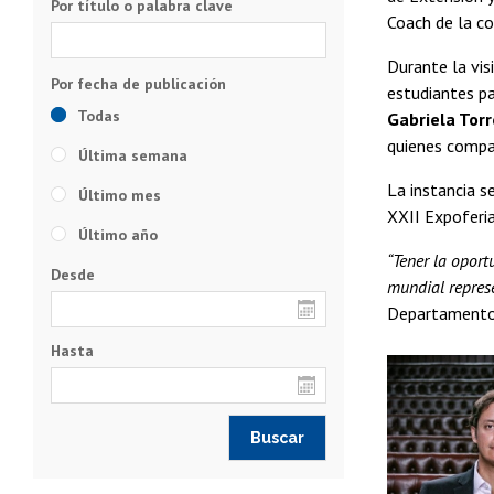
Por título o palabra clave
Coach de la c
Durante la vis
estudiantes p
Todas
Gabriela Tor
quienes compar
Última semana
La instancia s
Último mes
XXII Expoferi
Último año
“Tener la oport
Desde
mundial represe
Departamento 
Hasta