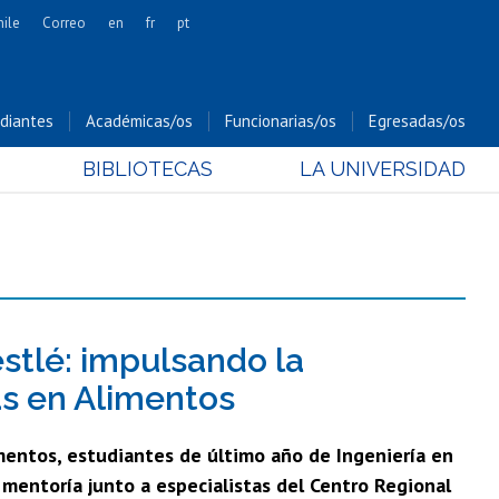
hile
Correo
en
fr
pt
Artes
Cs. Agronómicas
diantes
Académicas/os
Funcionarias/os
Egresadas/os
Cs. Forestales y Conservación
BIBLIOTECAS
LA UNIVERSIDAD
Cs. Sociales
Comunicación e Imagen
Economía y Negocios
Gobierno
Odontología
Estudios Internacionales
estlé: impulsando la
Bachillerato
as en Alimentos
Hospital Clínico
imentos, estudiantes de último año de Ingeniería en
 mentoría junto a especialistas del Centro Regional