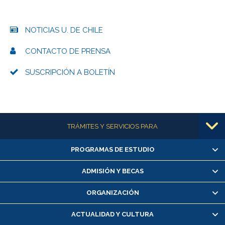
NOTICIAS U. DE CHILE
CONTACTO DE PRENSA
SUSCRIPCIÓN A BOLETÍN
Más información
TRÁMITES Y SERVICIOS PARA
PROGRAMAS DE ESTUDIO
Alumnas/os y exalumnas/os
Matrícula en línea
ADMISIÓN Y BECAS
Inscripción y cambio de asignaturas
ORGANIZACIÓN
Consulta y certificado de notas
Certificado de alumno regular
ACTUALIDAD Y CULTURA
Servicio médico y dental