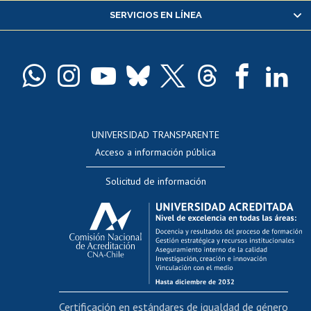
SERVICIOS EN LÍNEA
Pago de arancel y crédito alumnos
Pago de arancel y crédito exalumnos
Certificado de títulos y grados
Docentes
Postulación a concursos internos de investigación
Consulta a bases de datos
UNIVERSIDAD TRANSPARENTE
Perfeccionamiento
Acceso a información pública
Editar Portafolio Académico
Solicitud de información
Evaluación docente
Calificación académica
Postulación al AUCAI
Funcionarias/os
Cursos internos de capacitación
Bienestar del personal
Certificación en estándares de igualdad de género
Portal de movilidad interna