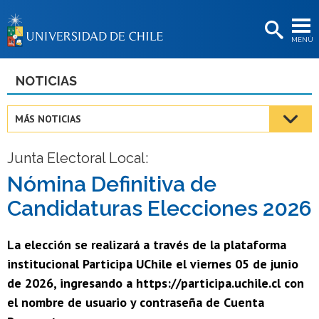
EXTENSIÓN
MENÚ
BIBLIOTECAS
LA UNIVERSIDAD
NOTICIAS
Postulantes
MÁS NOTICIAS
Estudiantes
Junta Electoral Local:
Académicas/os
Nómina Definitiva de
Funcionarias/os
Candidaturas Elecciones 2026
Egresadas/os
La elección se realizará a través de la plataforma
institucional Participa UChile el viernes 05 de junio
de 2026, ingresando a https://participa.uchile.cl con
el nombre de usuario y contraseña de Cuenta