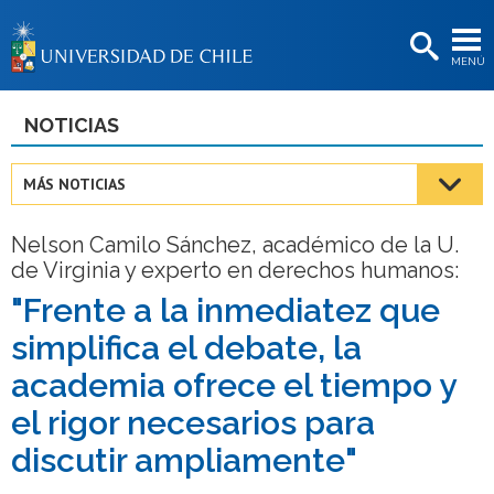
EXTENSIÓN
MENÚ
BIBLIOTECAS
LA UNIVERSIDAD
NOTICIAS
Postulantes
MÁS NOTICIAS
Estudiantes
Nelson Camilo Sánchez, académico de la U.
Académicas/os
de Virginia y experto en derechos humanos:
Funcionarias/os
"Frente a la inmediatez que
simplifica el debate, la
Egresadas/os
academia ofrece el tiempo y
el rigor necesarios para
discutir ampliamente"