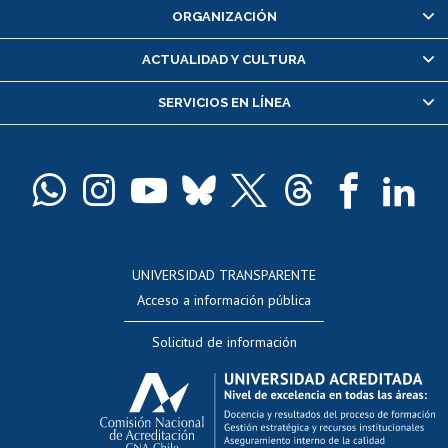
ORGANIZACIÓN
Consulta y certificado de notas
Certificado de alumno regular
ACTUALIDAD Y CULTURA
Servicio médico y dental
SERVICIOS EN LÍNEA
Pago de arancel y crédito alumnos
Pago de arancel y crédito exalumnos
Certificado de títulos y grados
Docentes
Postulación a concursos internos de investigación
Consulta a bases de datos
UNIVERSIDAD TRANSPARENTE
Perfeccionamiento
Acceso a información pública
Editar Portafolio Académico
Solicitud de información
Evaluación docente
Calificación académica
Postulación al AUCAI
Funcionarias/os