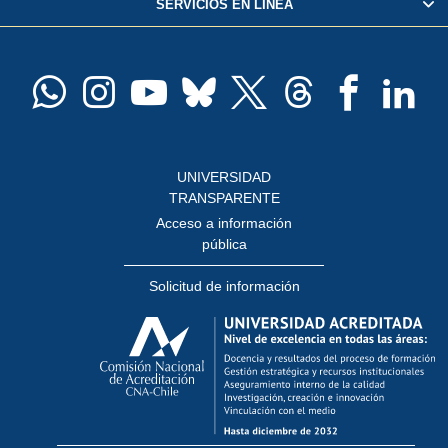
SERVICIOS EN LÍNEA
Pago de arancel y crédito alumnos
Pago de arancel y crédito exalumnos
Certificado de títulos y grados
Docentes
Postulación a concursos internos de investigación
Consulta a bases de datos
UNIVERSIDAD
Perfeccionamiento
TRANSPARENTE
Editar Portafolio Académico
Acceso a información
pública
Evaluación docente
Calificación académica
Solicitud de información
Postulación al AUCAI
Funcionarias/os
Cursos internos de capacitación
Bienestar del personal
Portal de movilidad interna