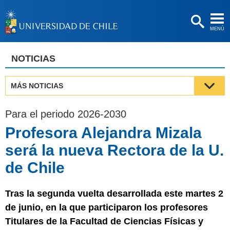
EXTENSIÓN
MENÚ
BIBLIOTECAS
LA UNIVERSIDAD
NOTICIAS
Postulantes
MÁS NOTICIAS
Estudiantes
Para el periodo 2026-2030
Académicas/os
Profesora Alejandra Mizala
Funcionarias/os
será la nueva Rectora de la U.
Egresadas/os
de Chile
Tras la segunda vuelta desarrollada este martes 2
de junio, en la que participaron los profesores
Titulares de la Facultad de Ciencias Físicas y