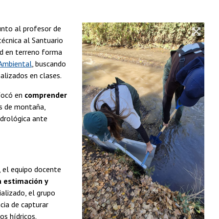
nto al profesor de
técnica al Santuario
ad en terreno forma
y Ambiental
, buscando
alizados en clases.
nfocó en
comprender
s de montaña,
idrológica ante
, el equipo docente
a estimación y
ializado, el grupo
ncia de capturar
sos hídricos.