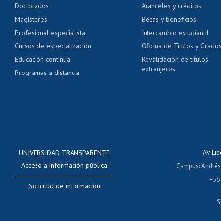
Doctorados
Aranceles y créditos
Certificado de títulos 
Magísteres
Becas y beneficios
Profesional especialista
Intercambio estudiantil
Mi Uchile
Ayu
Cursos de especialización
Oficina de Títulos y Grado
Educación continua
Revalidación de títulos
extranjeros
Programas a distancia
UNIVERSIDAD TRANSPARENTE
Av. Li
Acceso a información pública
Campus
:
Andrés
+56
Solicitud de información
S