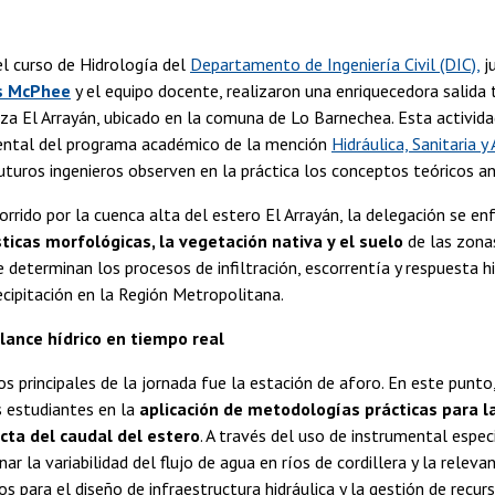
l curso de Hidrología del
Departamento de Ingeniería Civil (DIC),
ju
s McPhee
y el equipo docente, realizaron una enriquecedora salida 
za El Arrayán, ubicado en la comuna de Lo Barnechea. Esta activid
ntal del programa académico de la mención
Hidráulica, Sanitaria 
futuros ingenieros observen en la práctica los conceptos teóricos an
orrido por la cuenca alta del estero El Arrayán, la delegación se e
sticas morfológicas, la vegetación nativa y el suelo
de las zona
determinan los procesos de infiltración, escorrentía y respuesta h
cipitación en la Región Metropolitana.
lance hídrico en tiempo real
os principales de la jornada fue la estación de aforo. En este punto
os estudiantes en la
aplicación de metodologías prácticas para l
cta del caudal del estero
. A través del uso de instrumental espec
r la variabilidad del flujo de agua en ríos de cordillera y la releva
os para el diseño de infraestructura hidráulica y la gestión de recur