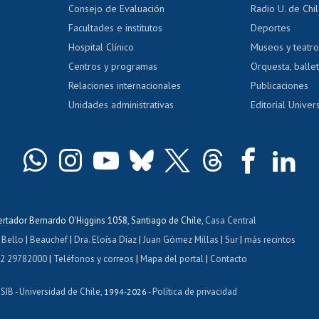
Gestión de 
Consejo de Evaluación
Radio U. de Chi
Postulación al AUCAI
y grados
Editar pági
Facultades e institutos
Deportes
Hospital Clínico
Museos y teatr
da tecnológica
Tarjeta TUI
Wifi
Acoso laboral
s
Centros y programas
Orquesta, ballet
Relaciones internacionales
Publicaciones
Unidades administrativas
Editorial Univers
bertador Bernardo O'Higgins 1058, Santiago de Chile,
Casa Central
 Bello
|
Beauchef
|
Dra. Eloísa Díaz
|
Juan Gómez Millas
|
Sur
|
más recintos
 2 29782000
|
Teléfonos y correos
|
Mapa del portal
|
Contacto
ISIB
Universidad de Chile
Política de privacidad
-
, 1994-2026 -