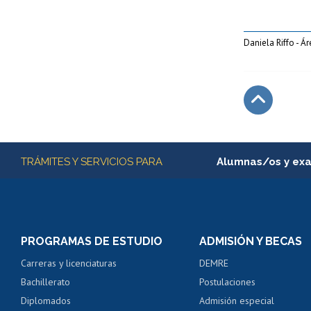
Daniela Riffo - Á
Subir
Más información
TRÁMITES Y SERVICIOS PARA
Alumnas/os y ex
Matrícula en línea
Inscripción y cambio d
Consulta y certificado
PROGRAMAS DE ESTUDIO
ADMISIÓN Y BECAS
Certificado de alumno
Carreras y licenciaturas
DEMRE
Servicio médico y den
Bachillerato
Postulaciones
Pago de arancel y cré
Diplomados
Admisión especial
Pago de arancel y cré