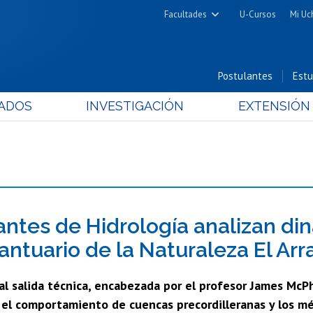
Facultades
U-Cursos
Mi Uc
Arquitectura y Urbanismo
Ciencias
Postulantes
Estu
Cs. Físicas y Matemáticas
ADOS
INVESTIGACIÓN
EXTENSIÓN
Cs. Químicas y Farmacéuticas
Cs. Veterinarias y Pecuarias
Derecho
Filosofía y Humanidades
Medicina
Estudios Avanzados en Educación
antes de Hidrología analizan d
Nutrición y Tecnología de
Santuario de la Naturaleza El Ar
Alimentos
al salida técnica, encabezada por el profesor James McP
el comportamiento de cuencas precordilleranas y los mé