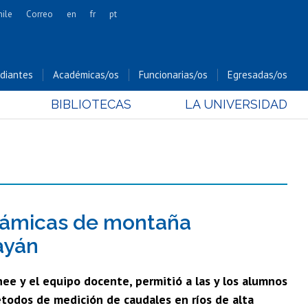
hile
Correo
en
fr
pt
Artes
Cs. Agronómicas
diantes
Académicas/os
Funcionarias/os
Egresadas/os
Cs. Forestales y Conservación
BIBLIOTECAS
LA UNIVERSIDAD
Cs. Sociales
Comunicación e Imagen
Economía y Negocios
Gobierno
Odontología
Estudios Internacionales
inámicas de montaña
Bachillerato
rayán
Hospital Clínico
hee y el equipo docente, permitió a las y los alumnos
todos de medición de caudales en ríos de alta