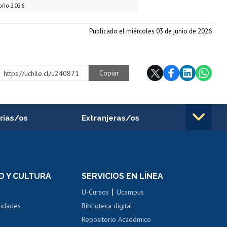
toño 2026
Publicado el miércoles 03 de junio de 2026
Copiar
https://uchile.cl/u240871
rias/os
Extranjeras/os
rnos de
Revalidación y reconocimiento
n
de títulos
el personal
Postulación al Programa de
Movilidad Estudiantil
D Y CULTURA
SERVICIOS EN LÍNEA
ovilidad interna
Inscripción de asignaturas
|
 de renta
U-Cursos
Ucampus
Cursos de español
 de renta
vidades
Biblioteca digital
Repositorio Académico