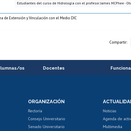
Estudiantes del curso de Hidrología con el profesor James MCPhee - O
rea de Extensión y Vinculación con el Medio DIC
Compartir:
alumnas/os
Docentes
Funciona
Postulación a concursos
Cursos inte
internos de investigación
capacitació
e asignaturas
Consulta a bases de datos
Bienestar d
 de notas
ORGANIZACIÓN
ACTUALIDA
Perfeccionamiento
Portal de m
 regular
Editar Portafolio Académico
Certificado
Rectoría
Noticias
tal
Evaluación docente
Certificado
Consejo Universitario
Agenda de acti
dito alumnos
honorarios
Calificación académica
Senado Universitario
Multimedia
dito exalumnos