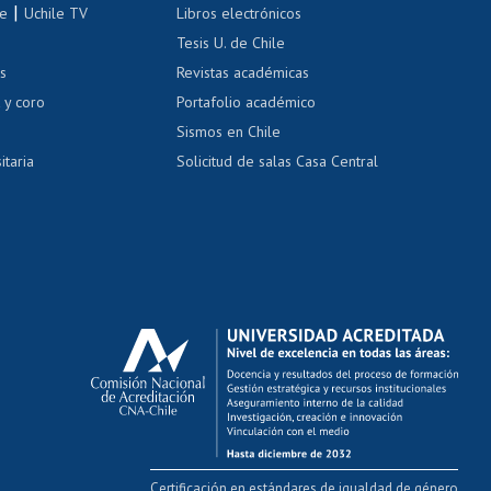
correo uchile
|
le
Uchile TV
Libros electrónicos
nas blancas
Tesis U. de Chile
os
Revistas académicas
, sexual y violencia
Denuncias administrativas
 y coro
Portafolio académico
Sismos en Chile
itaria
Solicitud de salas Casa Central
Certificación en estándares de igualdad de género