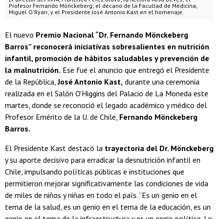
Profesor Fernando Mönckeberg; el decano de la Facultad de Medicina,
Miguel O'Ryan; y el Presidente José Antonio Kast en el homenaje.
El nuevo
Premio Nacional “Dr. Fernando Mönckeberg
Barros” reconocerá iniciativas sobresalientes en nutrición
infantil, promoción de hábitos saludables y prevención de
la malnutrición.
Ese fue el anuncio que entregó el Presidente
de la República,
José Antonio Kast,
durante una ceremonia
realizada en el Salón O’Higgins del Palacio de La Moneda este
martes, donde se reconoció el legado académico y médico del
Profesor Emérito de la U. de Chile,
Fernando Mönckeberg
Barros.
El Presidente Kast destacó la
trayectoria del Dr. Mönckeberg
y su aporte decisivo para erradicar la desnutrición infantil en
Chile, impulsando políticas públicas e instituciones que
permitieron mejorar significativamente las condiciones de vida
de miles de niños y niñas en todo el país. “Es un genio en el
tema de la salud, es un genio en el tema de la educación, es un
genio en el tema de la infraestructura y es un genio político. Lo