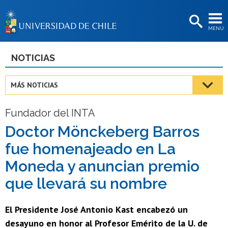
EXTENSIÓN
MENÚ
BIBLIOTECAS
LA UNIVERSIDAD
NOTICIAS
Postulantes
MÁS NOTICIAS
Estudiantes
Fundador del INTA
Académicas/os
Doctor Mönckeberg Barros
Funcionarias/os
fue homenajeado en La
Egresadas/os
Moneda y anuncian premio
que llevará su nombre
El Presidente José Antonio Kast encabezó un
desayuno en honor al Profesor Emérito de la U. de