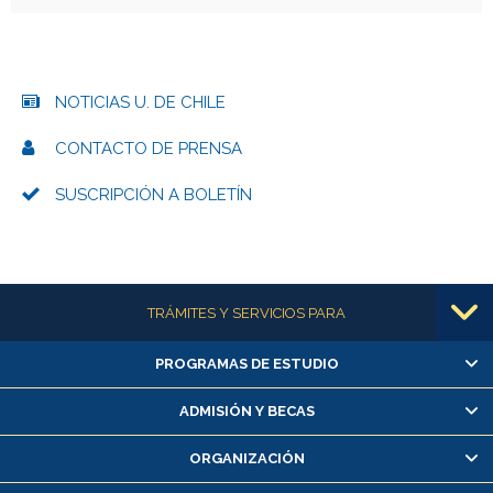
NOTICIAS U. DE CHILE
CONTACTO DE PRENSA
SUSCRIPCIÓN A BOLETÍN
Más información
TRÁMITES Y SERVICIOS PARA
PROGRAMAS DE ESTUDIO
Alumnas/os y exalumnas/os
Matrícula en línea
ADMISIÓN Y BECAS
Inscripción y cambio de asignaturas
ORGANIZACIÓN
Consulta y certificado de notas