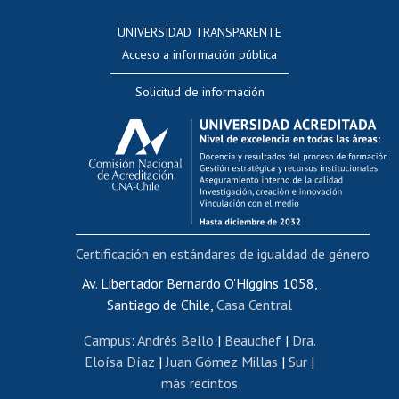
Consulta a bases de datos
UNIVERSIDAD TRANSPARENTE
Perfeccionamiento
Acceso a información pública
Editar Portafolio Académico
Solicitud de información
Evaluación docente
Calificación académica
Postulación al AUCAI
Funcionarias/os
Cursos internos de capacitación
Bienestar del personal
Certificación en estándares de igualdad de género
Portal de movilidad interna
Certificado de renta
Av. Libertador Bernardo O'Higgins 1058,
Santiago de Chile,
Casa Central
Certificado de renta honorarios
Gestión de correo uchile
Campus
:
Andrés Bello
|
Beauchef
|
Dra.
Editar páginas blancas
Eloísa Díaz
|
Juan Gómez Millas
|
Sur
|
más recintos
Extranjeras/os