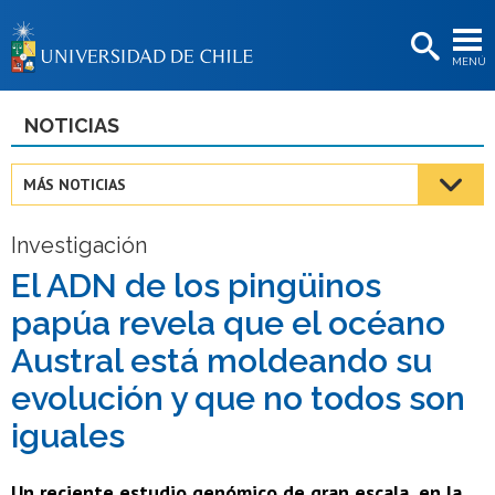
EXTENSIÓN
MENÚ
BIBLIOTECAS
LA UNIVERSIDAD
NOTICIAS
Postulantes
MÁS NOTICIAS
Estudiantes
Investigación
Académicas/os
El ADN de los pingüinos
Funcionarias/os
papúa revela que el océano
Egresadas/os
Austral está moldeando su
evolución y que no todos son
iguales
Un reciente estudio genómico de gran escala, en la