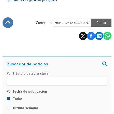
Compartir:
Copiar
https://uchile.cl/u240897
Subir
Por título o palabra clave
Todas
Última semana