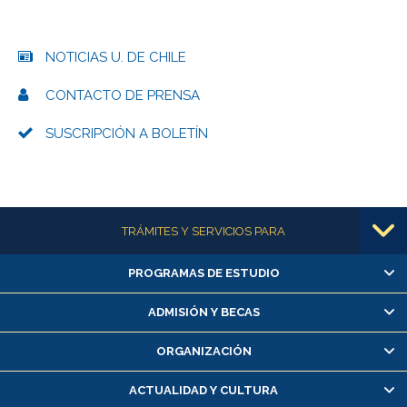
NOTICIAS U. DE CHILE
CONTACTO DE PRENSA
SUSCRIPCIÓN A BOLETÍN
Más información
TRÁMITES Y SERVICIOS PARA
PROGRAMAS DE ESTUDIO
Alumnas/os y exalumnas/os
Matrícula en línea
ADMISIÓN Y BECAS
Inscripción y cambio de asignaturas
ORGANIZACIÓN
Consulta y certificado de notas
Certificado de alumno regular
ACTUALIDAD Y CULTURA
Servicio médico y dental