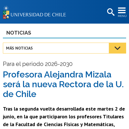
EXTENSIÓN
MENÚ
BIBLIOTECAS
LA UNIVERSIDAD
NOTICIAS
Postulantes
MÁS NOTICIAS
Estudiantes
Para el periodo 2026-2030
Académicas/os
Profesora Alejandra Mizala
Funcionarias/os
será la nueva Rectora de la U.
Egresadas/os
de Chile
Tras la segunda vuelta desarrollada este martes 2 de
junio, en la que participaron los profesores Titulares
de la Facultad de Ciencias Físicas y Matemáticas,