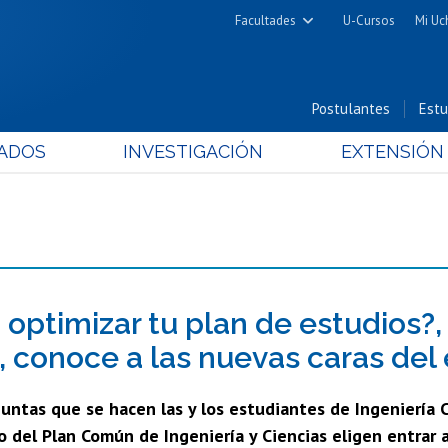
Facultades
U-Cursos
Mi Uc
Arquitectura y Urbanismo
Ciencias
Postulantes
Estu
Cs. Físicas y Matemáticas
ADOS
INVESTIGACIÓN
EXTENSIÓN
Cs. Químicas y Farmacéuticas
Cs. Veterinarias y Pecuarias
Derecho
Filosofía y Humanidades
Medicina
Estudios Avanzados en Educación
optimizar tu plan de estudios?,
Nutrición y Tecnología de
?, conoce a las nuevas caras del
Alimentos
untas que se hacen las y los estudiantes de Ingeniería Ci
go del Plan Común de Ingeniería y Ciencias eligen entra