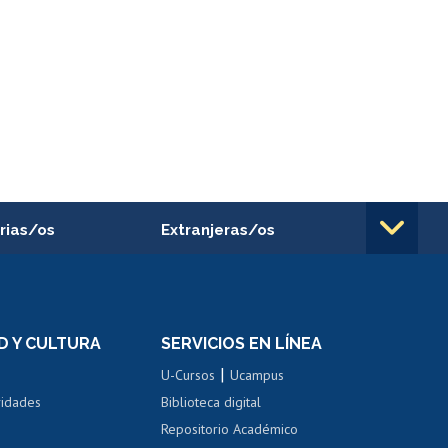
rias/os
Extranjeras/os
rnos de
Revalidación y reconocimiento
n
de títulos
el personal
Postulación al Programa de
Movilidad Estudiantil
D Y CULTURA
SERVICIOS EN LÍNEA
ovilidad interna
Inscripción de asignaturas
|
 de renta
U-Cursos
Ucampus
Cursos de español
 de renta
vidades
Biblioteca digital
Repositorio Académico
correo uchile