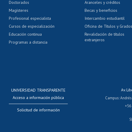
Doctorados
Aranceles y créditos
Certificado de títulos 
Magísteres
Becas y beneficios
Profesional especialista
Intercambio estudiantil
Mi Uchile
Ayu
Cursos de especialización
Oficina de Títulos y Grado
Educación continua
Revalidación de títulos
extranjeros
Programas a distancia
UNIVERSIDAD TRANSPARENTE
Av. Li
Acceso a información pública
Campus
:
Andrés
+56
Solicitud de información
S