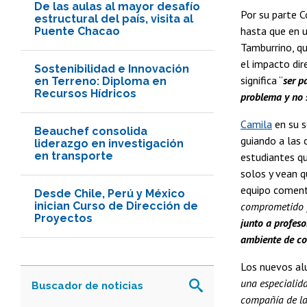
De las aulas al mayor desafío
Por su parte 
estructural del país, visita al
hasta que en u
Puente Chacao
Tamburrino, qu
el impacto dir
Sostenibilidad e Innovación
significa “
ser p
en Terreno: Diploma en
Recursos Hídricos
problema y no 
Camila
en su s
Beauchef consolida
guiando a las 
liderazgo en investigación
en transporte
estudiantes qu
solos y vean q
equipo coment
Desde Chile, Perú y México
inician Curso de Dirección de
comprometido y
Proyectos
junto a profeso
ambiente de co
Los nuevos alu
una especialid
compañía de la 