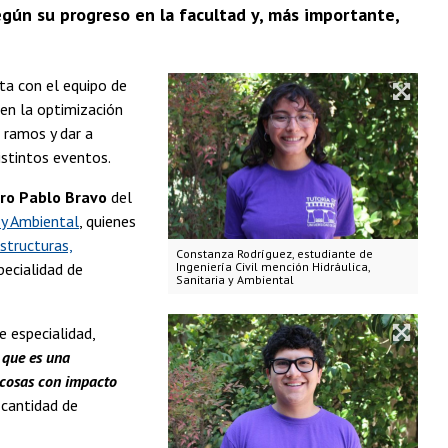
egún su progreso en la facultad y, más importante,
a con el equipo de
en la optimización
e ramos y dar a
distintos eventos.
ro Pablo Bravo
del
a y Ambiental
, quienes
structuras,
Constanza Rodríguez, estudiante de
pecialidad de
Ingeniería Civil mención Hidráulica,
Sanitaria y Ambiental
e especialidad,
 que es una
r cosas con impacto
 cantidad de