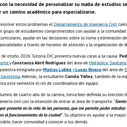
con la necesidad de personalizar su malla de estudios s
r un camino académico para especializarse.
 resolver estos problemas el
Departamento de Ingeniería Civil
cuent
un grupo de estudiantes comprometidos con ayudar a la comunidad 
curriculares, ayudar en las decisiones sobre la toma y eliminación d
pecialidades a través de horarios de atención y la organización de 
 de otoño 2026 Tutoría DIC presenta nuevas caras a la causa:
Ped
porte
y
Constanza Abril Rodríguez
del área de
Hidráulica, Sanitari
palestra integrada por
Matías Labbé
y
Lucas Rivera
del área de
E
y Geotecnia
. Además, la estudiante
Camila Yáñez
, también de la es
opta este semestre el rol de coordinadora del equipo.
lumno de cuarto año de la carrera, tenía bien definida su elección d
niería civil con la intención de entrar al área de transporte. “
Siento
per presente en la vida de las personas, que me permite poder estudia
con el funcionamiento de la ciudad
”
. Su objetivo es ayudar a la mayor
sible, hacer comunidad y conocer a los demás.