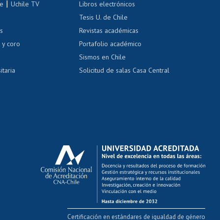
|
le
Uchile TV
Libros electrónicos
nas blancas
Tesis U. de Chile
os
Revistas académicas
, sexual y violencia
Denuncias administrativas
 y coro
Portafolio académico
Sismos en Chile
itaria
Solicitud de salas Casa Central
Certificación en estándares de igualdad de género