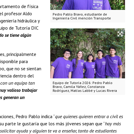
artamento de física
el profesor Aldo
Pedro Pablo Bravo, estudiante de
Ingeniería Civil mención Transporte
eniería hidráulica y
quipo de Tutoría DIC
do se tiene algún
nes, principalmente
isponible para
po, que no se sientan
iencia dentro del
 con un equipo tan
Equipo de Tutoría 2026: Pedro Pablo
Bravo, Camila Yáñez, Constanza
muy valioso trabajar
Rodríguez, Matías Labbé y Lucas Rivera
es generan un
iones, Pedro Pablo indica “
que quienes quieren entrar a civil es
su parte le gustaría que los más jóvenes sepan que “
hay más
olicitar ayuda y alguien te va a enseñar, tanto de estudiantes