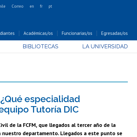
hile
Correo
en
fr
pt
Artes
Cs. Agronómicas
diantes
Académicas/os
Funcionarias/os
Egresadas/os
Cs. Forestales y Conservación
BIBLIOTECAS
LA UNIVERSIDAD
Cs. Sociales
Comunicación e Imagen
Economía y Negocios
Gobierno
Odontología
Estudios Internacionales
 ¿Qué especialidad
Bachillerato
 equipo Tutoría DIC
Hospital Clínico
vil de la FCFM, que llegados al tercer año de la
r a nuestro departamento. Llegados a este punto se