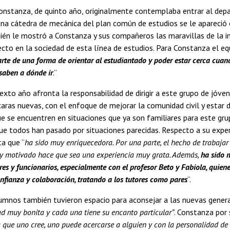
Constanza, de quinto año, originalmente contemplaba entrar al dep
na cátedra de mecánica del plan común de estudios se le apareció 
ién le mostró a Constanza y sus compañeros las maravillas de la ing
ecto en la sociedad de esta línea de estudios. Para Constanza el e
arte de una forma de orientar al estudiantado y poder estar cerca cuan
saben a dónde ir
.”
exto año afronta la responsabilidad de dirigir a este grupo de jóve
caras nuevas, con el enfoque de mejorar la comunidad civil y estar d
e se encuentren en situaciones que ya son familiares para este gru
ue todos han pasado por situaciones parecidas. Respecto a su exper
a que “
ha sido muy enriquecedora. Por una parte, el hecho de trabajar
 motivado hace que sea una experiencia muy grata. Además,
ha sido 
res y funcionarios, especialmente con el profesor Beto y Fabiola, quien
nfianza y colaboración, tratando a los tutores como pares
”.
mnos también tuvieron espacio para aconsejar a las nuevas generac
ad muy bonita y cada una tiene su encanto particular”
. Constanza por 
que uno cree, uno puede acercarse a alguien y con la personalidad de s