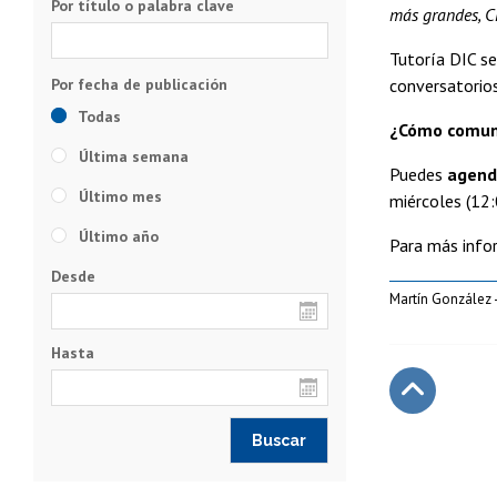
Por título o palabra clave
más grandes, CE
Tutoría DIC se
conversatorios
Todas
¿Cómo comuni
Última semana
Puedes
agend
Último mes
miércoles (12:
Último año
Para más info
Desde
Martín González 
Hasta
Subir