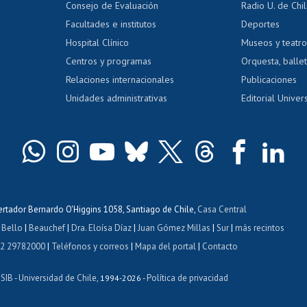
Consejo de Evaluación
Radio U. de Chi
Postulación al AUCAI
y grados
Editar pági
Facultades e institutos
Deportes
Hospital Clínico
Museos y teatr
da tecnológica
Tarjeta TUI
Wifi
Acoso laboral
s
Centros y programas
Orquesta, ballet
Relaciones internacionales
Publicaciones
Unidades administrativas
Editorial Univers
bertador Bernardo O'Higgins 1058, Santiago de Chile,
Casa Central
 Bello
|
Beauchef
|
Dra. Eloísa Díaz
|
Juan Gómez Millas
|
Sur
|
más recintos
 2 29782000
|
Teléfonos y correos
|
Mapa del portal
|
Contacto
ISIB
Universidad de Chile
Política de privacidad
-
, 1994-2026 -