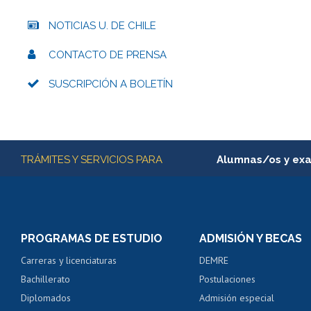
NOTICIAS U. DE CHILE
CONTACTO DE PRENSA
SUSCRIPCIÓN A BOLETÍN
Más información
TRÁMITES Y SERVICIOS PARA
Alumnas/os y ex
Matrícula en línea
Inscripción y cambio d
Consulta y certificado
PROGRAMAS DE ESTUDIO
ADMISIÓN Y BECAS
Certificado de alumno
Carreras y licenciaturas
DEMRE
Servicio médico y den
Bachillerato
Postulaciones
Pago de arancel y cré
Diplomados
Admisión especial
Pago de arancel y cré