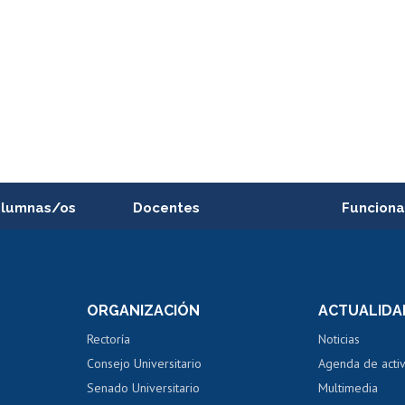
alumnas/os
Docentes
Funciona
Postulación a concursos
Cursos inte
internos de investigación
capacitació
e asignaturas
Consulta a bases de datos
Bienestar d
 de notas
ORGANIZACIÓN
ACTUALIDA
Perfeccionamiento
Portal de m
 regular
Editar Portafolio Académico
Certificado
Rectoría
Noticias
tal
Evaluación docente
Certificado
Consejo Universitario
Agenda de acti
dito alumnos
honorarios
Calificación académica
Senado Universitario
Multimedia
dito exalumnos
Gestión de 