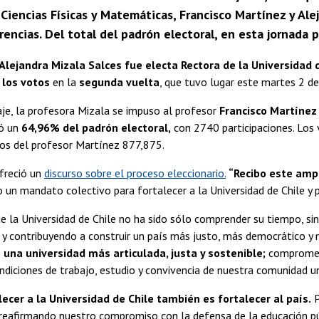
Ciencias Físicas y Matemáticas, Francisco Martínez y Al
rencias. Del total del padrón electoral, en esta jornada
Alejandra Mizala Salces fue electa Rectora de la Universidad 
 los votos
en la
segunda vuelta
, que tuvo lugar este martes 2 de
je, la profesora Mizala se impuso al profesor
Francisco Martínez
pó un
64,96% del padrón electoral,
con 2740 participaciones. Los
los del profesor Martínez 877,875.
freció un
discurso sobre el proceso eleccionario.
“Recibo este amp
un mandato colectivo para fortalecer a la Universidad de Chile y pr
e la Universidad de Chile no ha sido sólo comprender su tiempo, s
 y contribuyendo a construir un país más justo, más democrático 
una universidad más articulada, justa y sostenible;
comprometi
ndiciones de trabajo, estudio y convivencia de nuestra comunidad univ
lecer a la Universidad de Chile también es fortalecer al país.
P
 reafirmando nuestro compromiso con la defensa de la educación pú