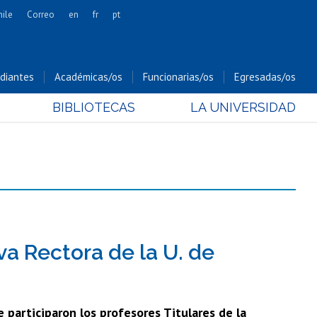
hile
Correo
en
fr
pt
Artes
Cs. Agronómicas
diantes
Académicas/os
Funcionarias/os
Egresadas/os
Cs. Forestales y Conservación
BIBLIOTECAS
LA UNIVERSIDAD
Cs. Sociales
Comunicación e Imagen
Economía y Negocios
Gobierno
Odontología
Estudios Internacionales
Bachillerato
va Rectora de la U. de
Hospital Clínico
e participaron los profesores Titulares de la