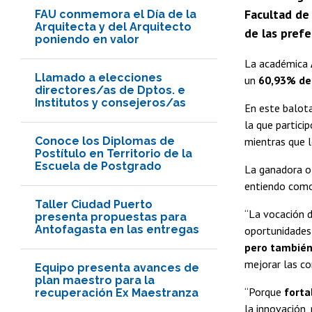
Facultad de 
FAU conmemora el Día de la
Arquitecta y del Arquitecto
de las prefe
poniendo en valor
La académica
Llamado a elecciones
un
60,93% de
directores/as de Dptos. e
Institutos y consejeros/as
En este balota
la que partici
Conoce los Diplomas de
mientras que 
Postítulo en Territorio de la
Escuela de Postgrado
La ganadora o
entiendo como 
Taller Ciudad Puerto
“La vocación d
presenta propuestas para
Antofagasta en las entregas
oportunidades
pero también 
mejorar las co
Equipo presenta avances de
plan maestro para la
“Porque
forta
recuperación Ex Maestranza
la innovación,