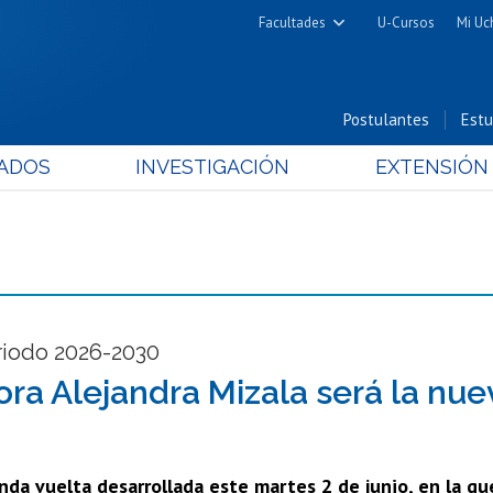
Facultades
U-Cursos
Mi Uc
Arquitectura y Urbanismo
Ciencias
Postulantes
Estu
Cs. Físicas y Matemáticas
ADOS
INVESTIGACIÓN
EXTENSIÓN
Cs. Químicas y Farmacéuticas
Cs. Veterinarias y Pecuarias
Derecho
Filosofía y Humanidades
Medicina
Estudios Avanzados en Educación
riodo 2026-2030
Nutrición y Tecnología de
ora Alejandra Mizala será la nue
Alimentos
nda vuelta desarrollada este martes 2 de junio, en la qu