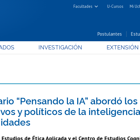
Facultades
U-Cursos
Mi Uc
Arquitectura y Urbanismo
Ciencias
Postulantes
Estu
Cs. Físicas y Matemáticas
ADOS
INVESTIGACIÓN
EXTENSIÓN
Cs. Químicas y Farmacéuticas
Cs. Veterinarias y Pecuarias
Derecho
Filosofía y Humanidades
Medicina
Estudios Avanzados en Educación
rio “Pensando la IA” abordó los 
Nutrición y Tecnología de
vos y políticos de la inteligencia
Alimentos
idades
 Estudios de Ética Aplicada y el Centro de Estudios Cog