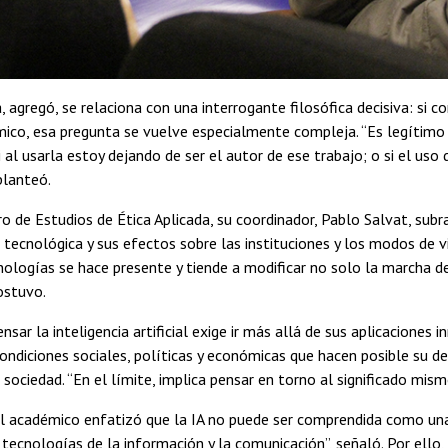
 agregó, se relaciona con una interrogante filosófica decisiva: si co
co, esa pregunta se vuelve especialmente compleja. “Es legítimo 
 al usarla estoy dejando de ser el autor de ese trabajo; o si el uso
planteó.
o de Estudios de Ética Aplicada, su coordinador, Pablo Salvat, subr
tecnológica y sus efectos sobre las instituciones y los modos de v
ologías se hace presente y tiende a modificar no solo la marcha de
ostuvo.
nsar la inteligencia artificial exige ir más allá de sus aplicaciones 
ondiciones sociales, políticas y económicas que hacen posible su d
sociedad. “En el límite, implica pensar en torno al significado mismo
el académico enfatizó que la IA no puede ser comprendida como una 
s tecnologías de la información y la comunicación”, señaló. Por ello,