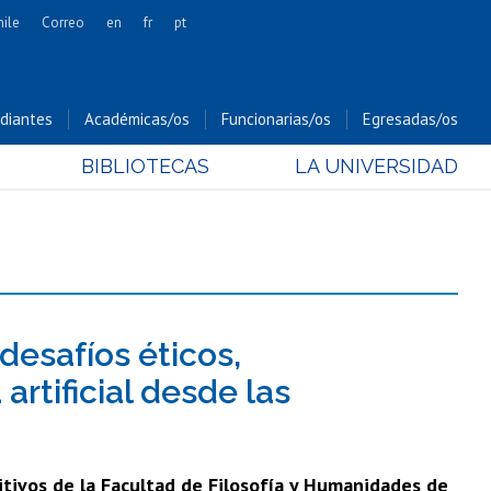
hile
Correo
en
fr
pt
Artes
Cs. Agronómicas
diantes
Académicas/os
Funcionarias/os
Egresadas/os
Cs. Forestales y Conservación
BIBLIOTECAS
LA UNIVERSIDAD
Cs. Sociales
Comunicación e Imagen
Economía y Negocios
Gobierno
Odontología
Estudios Internacionales
desafíos éticos,
Bachillerato
 artificial desde las
Hospital Clínico
nitivos de la Facultad de Filosofía y Humanidades de