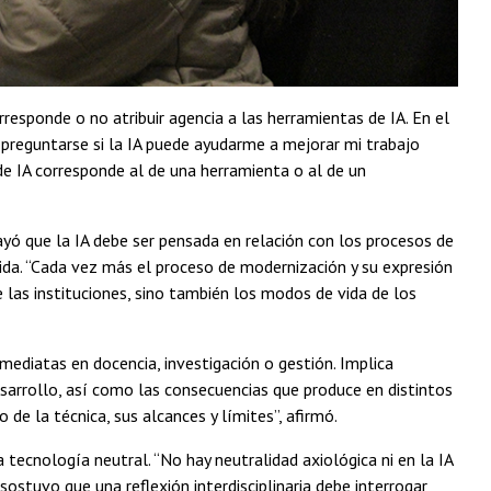
rresponde o no atribuir agencia a las herramientas de IA. En el
preguntarse si la IA puede ayudarme a mejorar mi trabajo
 de IA corresponde al de una herramienta o al de un
ayó que la IA debe ser pensada en relación con los procesos de
ida. “Cada vez más el proceso de modernización y su expresión
 las instituciones, sino también los modos de vida de los
inmediatas en docencia, investigación o gestión. Implica
esarrollo, así como las consecuencias que produce en distintos
 de la técnica, sus alcances y límites”, afirmó.
tecnología neutral. “No hay neutralidad axiológica ni en la IA
 sostuvo que una reflexión interdisciplinaria debe interrogar