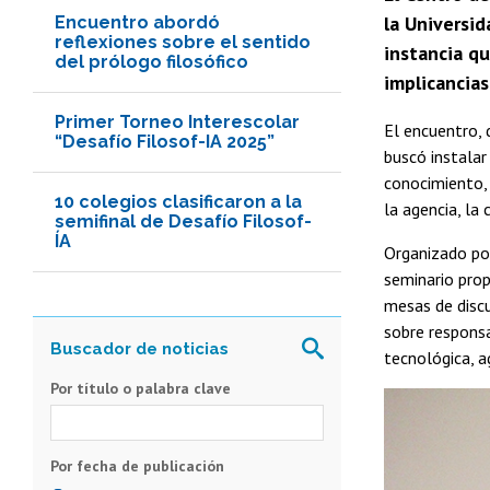
la Universid
Encuentro abordó
reflexiones sobre el sentido
instancia qu
del prólogo filosófico
implicancias
Primer Torneo Interescolar
El encuentro, 
“Desafío Filosof-IA 2025”
buscó instalar
conocimiento, 
10 colegios clasificaron a la
la agencia, la 
semifinal de Desafío Filosof-
ÍA
Organizado por
seminario prop
mesas de discu
sobre responsa
tecnológica, a
Por título o palabra clave