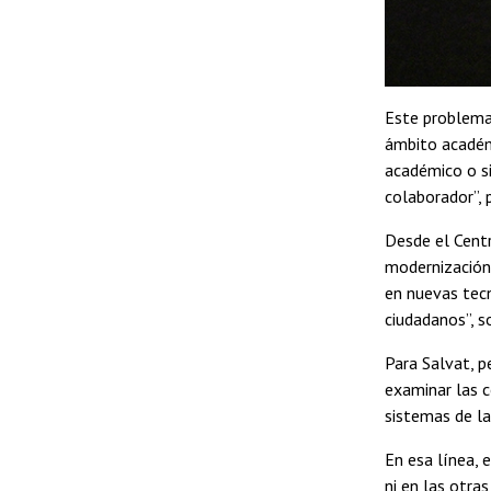
Este problema,
ámbito académi
académico o si
colaborador”, 
Desde el Centr
modernización 
en nuevas tecn
ciudadanos”, s
Para Salvat, pe
examinar las c
sistemas de la 
En esa línea, 
ni en las otra