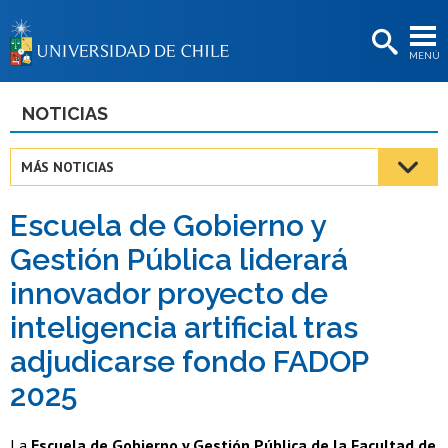
EXTENSIÓN
MENÚ
BIBLIOTECAS
LA UNIVERSIDAD
NOTICIAS
Postulantes
MÁS NOTICIAS
Estudiantes
Escuela de Gobierno y
Académicas/os
Gestión Pública liderará
Funcionarias/os
innovador proyecto de
Egresadas/os
inteligencia artificial tras
adjudicarse fondo FADOP
2025
La
Escuela de Gobierno y Gestión Pública de la Facultad de