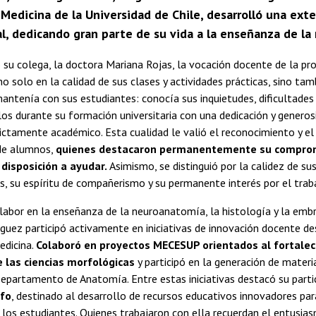
Medicina de la Universidad de Chile, desarrolló una ext
, dedicando gran parte de su vida a la enseñanza de la 
 su colega, la doctora Mariana Rojas, la vocación docente de la 
o solo en la calidad de sus clases y actividades prácticas, sino ta
antenía con sus estudiantes: conocía sus inquietudes, dificultades 
s durante su formación universitaria con una dedicación y generos
ictamente académico. Esta cualidad le valió el reconocimiento y e
de alumnos,
quienes destacaron permanentemente su comprom
 disposición a ayudar.
Asimismo, se distinguió por la calidez de su
s, su espíritu de compañerismo y su permanente interés por el trab
abor en la enseñanza de la neuroanatomía, la histología y la embr
ez participó activamente en iniciativas de innovación docente des
edicina.
Colaboró en proyectos MECESUP orientados al fortalec
 las ciencias morfológicas
y participó en la generación de materia
epartamento de Anatomía. Entre estas iniciativas destacó su partic
fo
, destinado al desarrollo de recursos educativos innovadores par
 los estudiantes. Quienes trabajaron con ella recuerdan el entusiasm