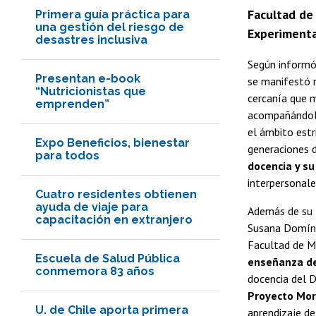
Facultad de 
Primera guía práctica para
una gestión del riesgo de
Experimental
desastres inclusiva
Según informó
Presentan e-book
se manifestó n
“Nutricionistas que
cercanía que m
emprenden”
acompañándolo
el ámbito estr
Expo Beneficios, bienestar
generaciones 
para todos
docencia y su
interpersonale
Cuatro residentes obtienen
ayuda de viaje para
Además de su l
capacitación en extranjero
Susana Domíngu
Facultad de M
Escuela de Salud Pública
enseñanza de
conmemora 83 años
docencia del D
Proyecto Mor
U. de Chile aporta primera
aprendizaje de