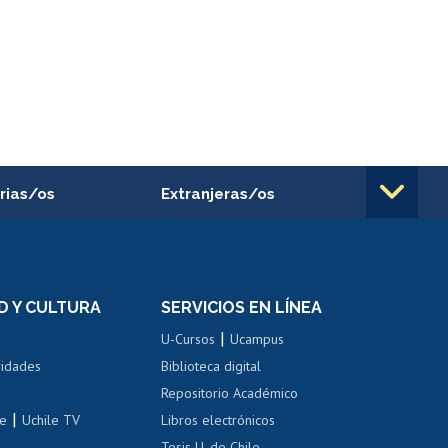
rias/os
Extranjeras/os
rnos de
Revalidación y reconocimiento
n
de títulos
el personal
Postulación al Programa de
Movilidad Estudiantil
D Y CULTURA
SERVICIOS EN LÍNEA
ovilidad interna
Inscripción de asignaturas
|
 de renta
U-Cursos
Ucampus
Cursos de español
 de renta
vidades
Biblioteca digital
Repositorio Académico
correo uchile
|
le
Uchile TV
Libros electrónicos
nas blancas
Tesis U. de Chile