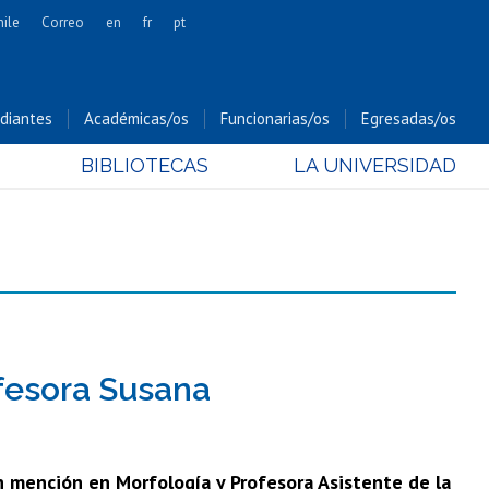
hile
Correo
en
fr
pt
Artes
Cs. Agronómicas
diantes
Académicas/os
Funcionarias/os
Egresadas/os
Cs. Forestales y Conservación
BIBLIOTECAS
LA UNIVERSIDAD
Cs. Sociales
Comunicación e Imagen
Economía y Negocios
Gobierno
Odontología
Estudios Internacionales
Bachillerato
ofesora Susana
Hospital Clínico
n mención en Morfología y Profesora Asistente de la