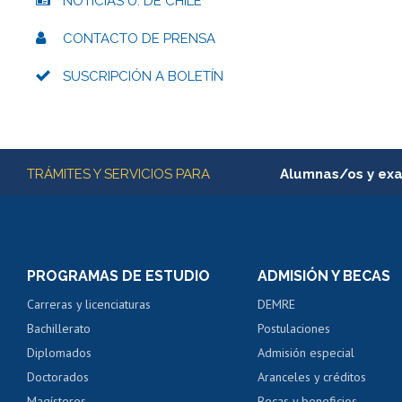
NOTICIAS U. DE CHILE
CONTACTO DE PRENSA
SUSCRIPCIÓN A BOLETÍN
Más información
TRÁMITES Y SERVICIOS PARA
Alumnas/os y ex
Matrícula en línea
Inscripción y cambio d
Consulta y certificado
PROGRAMAS DE ESTUDIO
ADMISIÓN Y BECAS
Certificado de alumno
Carreras y licenciaturas
DEMRE
Servicio médico y den
Bachillerato
Postulaciones
Pago de arancel y cré
Diplomados
Admisión especial
Pago de arancel y cré
Doctorados
Aranceles y créditos
Certificado de títulos 
Magísteres
Becas y beneficios