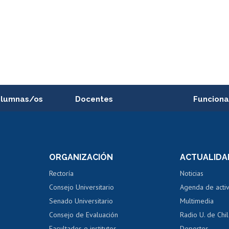
alumnas/os
Docentes
Funciona
Postulación a concursos
Cursos inte
internos de investigación
capacitació
e asignaturas
Consulta a bases de datos
Bienestar d
 de notas
ORGANIZACIÓN
ACTUALIDA
Perfeccionamiento
Portal de m
 regular
Editar Portafolio Académico
Certificado
Rectoría
Noticias
tal
Evaluación docente
Certificado
Consejo Universitario
Agenda de acti
dito alumnos
honorarios
Calificación académica
Senado Universitario
Multimedia
dito exalumnos
Gestión de 
Consejo de Evaluación
Radio U. de Chi
Postulación al AUCAI
y grados
Editar pági
Facultades e institutos
Deportes