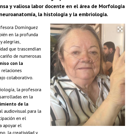
ensa y valiosa labor docente en el área de Morfología
neuroanatomía, la histología y la embriología.
profesora Domínguez
mbién en la profunda
y alegrías,
idad que trascendían
l cariño de numerosas
iso con la
s relaciones
ajo colaborativo.
iología, la profesora
arrolladas en la
imiento de la
l audiovisual para la
ipación en el
a apoyar el
o, la creatividad y